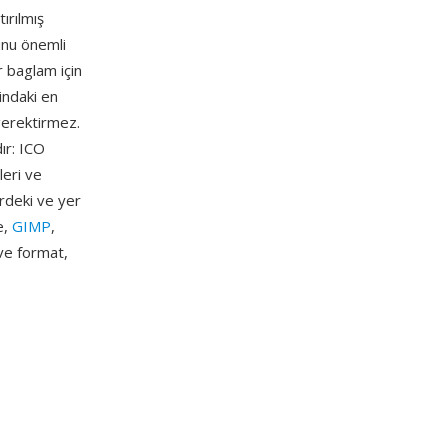
ırılmış
unu önemli
 baglam için
indaki en
gerektirmez.
ır: ICO
leri ve
erdeki ve yer
e,
GIMP
,
 ve format,