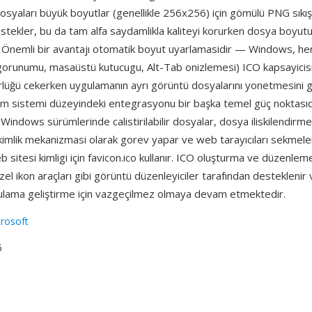
syaları büyük boyutlar (genellikle 256x256) için gömülü PNG sıkışt
stekler, bu da tam alfa saydamlikla kaliteyi korurken dosya boyut
r. Önemli bir avantajı otomatik boyut uyarlamasidir — Windows, her
 gorunumu, masaüstü kutucugu, Alt-Tab onizlemesi) ICO kapsayicis
lüğü cekerken uygulamanın ayrı görüntü dosyalarını yonetmesini 
tim sistemi düzeyindeki entegrasyonu bir başka temel güç noktasıd
Windows sürümlerinde calistirilabilir dosyalar, dosya iliskilendirme
n kimlik mekanizmasi olarak gorev yapar ve web tarayıcıları sekmel
b sitesi kimligi için favicon.ico kullanır. ICO oluşturma ve düzenlem
el ikon araçları gibi görüntü düzenleyiciler tarafından desteklenir
ama geliştirme için vazgeçilmez olmaya devam etmektedir.
rosoft
5