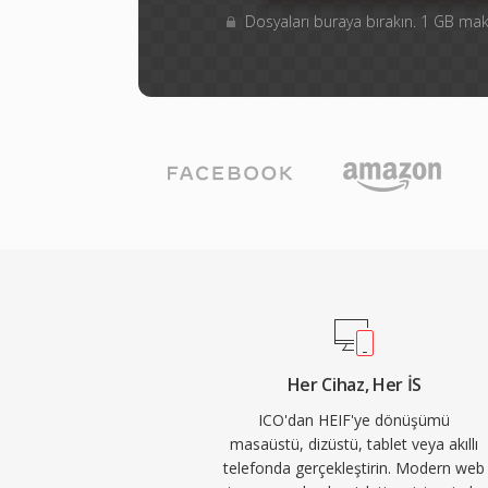
Dosyaları buraya bırakın. 1 GB m
Her Cihaz, Her İS
ICO'dan HEIF'ye dönüşümü
masaüstü, dizüstü, tablet veya akıllı
telefonda gerçekleştirin. Modern web