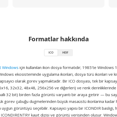
Formatlar hakkında
ICO
HEIF
ft Windows
için kullanılan ikon dosya formatıdır; 1985'te Windows 1.
Windows ekosisteminde uygulama ikonlari, dosya türü ikonlari ve kis
kapsayıcı olarak gorev yapmaktadir. Bir ICO dosyası, tek bir kapsayıc
x16, 32x32, 48x48, 256x256 ve diğerleri) ve renk derinliklerinde (4
anallı 32 bit) birden fazla görüntü varyantı bir araya getirir — bu s
k gorev çubuğu dugmelerinden büyük masaüstü ikonlarina kadar 
uygun görüntüyü seçebilir. Kapsayıcı yapısı bir ICONDIR basligi, 
r ICONDIRENTRY kayıt dizisi ve görüntü verisinden olusur. Window