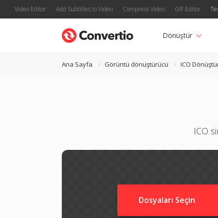
Video Editor
Add Subtitles to Video
Compress Video
GIF Editor
Te
Dönüştür
Ana Sayfa
Görüntü dönüştürücü
ICO Dönüştü
ICO si
Dosyaları Seçin