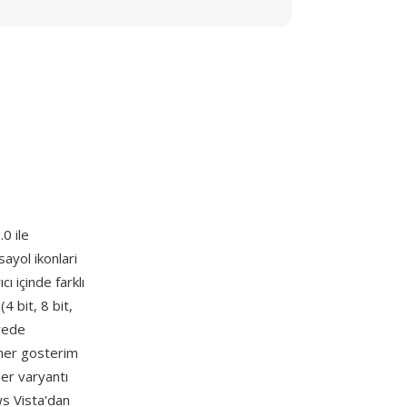
0 ile
ayol ikonlari
ı içinde farklı
 bit, 8 bit,
ayede
her gosterim
her varyantı
s Vista'dan