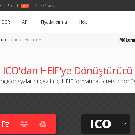
xt to Speech
Video Translator
OCR
API
Fiyatlandırma
Help
Mükem
rücü
ICO'den HEIF'e
ICO'dan HEIF'ye Dönüştürücü
mge dosyalarını çevrimiçi HEIF formatına ücretsiz dön
ICO