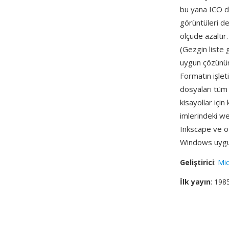
bu yana ICO do
görüntüleri de
ölçüde azaltı
(Gezgin liste
uygun çözünür
Formatın işle
dosyaları tüm 
kisayollar içi
imlerindeki we
Inkscape ve öz
Windows uygul
Geliştirici
:
Mic
İlk yayın
: 198