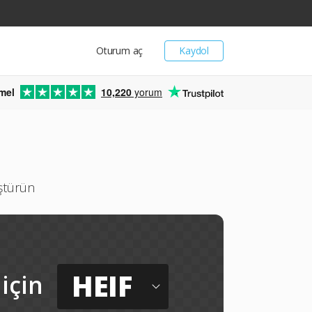
Oturum aç
Kaydol
mel
10,220
yorum
üştürün
HEIF
için