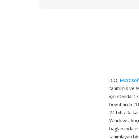
ICO,
Microso
tanitilmis ve 
için standart 
boyutlarda (16
24 bit, alfa k
Windows, küçü
baglaminda en 
tanımlayan bi