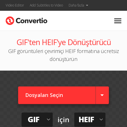
Video Editor
Add Subtitles to Video
Daha fazla
GIF'ten HEIF'ye Dönüştürücü
GIF görüntüleri çevrimiçi HEIF formatına ücretsiz
dönüştürün
Dosyaları Seçin
GIF
HEIF
için