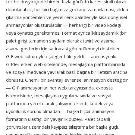
tek bir dosya içinde birden fazla görüntü karesi sirali olarak
depolanabilir; her biri bağımsız gecikme zamanlamasi, elden
çıkarma yöntemleri ve yerel renk paletleriyle kısa dongusel
animasyonlar olusturulabilir — herhangi bir video kodegi
veya oynatıcı gerektirmez. Format ayrıca i̇kili saydamlık (bir
palet girişi tamamen saydam olarak atanir) ve asama
asama gosterim için satirarasi görüntülemeyi destekler.
GIF web kulturuyle eşdeğer hâle geldi — animasyonlu
GIF'ler erken web sitelerinde, mesajlaşma platformlarında
ve sosyal medyada yayilarak basli başına bir iletişim aracina
donustu. Önemli bir avantajı evrensel animasyon desteğidir
— GIF animasyonları her web tarayıcısında, e-posta
istemcisinde, mesajlaşma uygulamasında ve sosyal
platformda yerel olarak çalışıyor; eklenti, kodek veya
uyumluluk sorunu olmadan — başka hiçbir animasyon
formatının ulastigi bir yayginlik duzeyi. Palet tabanlı
görüntüler üzerindeki kayıpsız sıkıştırma bir başka güçlü
yonudur: düz renkler, metin ve keskin kenarlar içeren