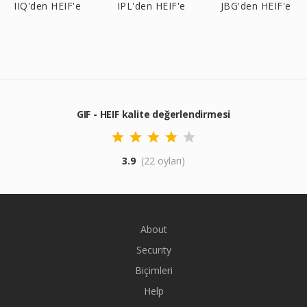
IIQ'den HEIF'e
IPL'den HEIF'e
JBG'den HEIF'e
GIF - HEIF kalite değerlendirmesi
3.9
(22 oyları)
About
Security
Biçimleri
Help