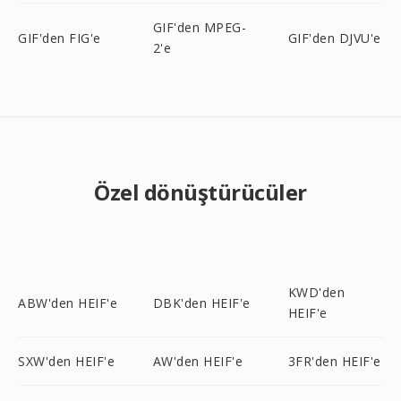
GIF'den MPEG-
GIF'den FIG'e
GIF'den DJVU'e
2'e
Özel dönüştürücüler
KWD'den
ABW'den HEIF'e
DBK'den HEIF'e
HEIF'e
SXW'den HEIF'e
AW'den HEIF'e
3FR'den HEIF'e