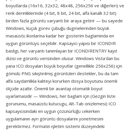
boyutlarda (16x16, 32x32, 48x48, 256x256 ve diğerleri) ve
renk derinliklerinde (4 bit, 8 bit, 24 bit, alfa kanallı 32 bit)
birden fazla görüntü varyantı bir araya getirir — bu sayede
Windows, küçük gorev çubuğu dugmelerinden büyük
masaüstü ikonlarina kadar her gosterim baglaminda en
uygun görüntüyü seçebilir. Kapsayıcı yapısı bir ICONDIR
basligi, her varyantı tanımlayan bir ICONDIRENTRY kayıt
dizisi ve görüntü verisinden olusur. Windows Vista'dan bu
yana ICO dosyaları büyük boyutlar (genellikle 256x256) için
gömülü PNG sıkıştırılmış görüntüleri destekler, bu da tam
alfa saydamlikla kaliteyi korurken dosya boyutunu önemli
ölçüde azaltır. Önemli bir avantajı otomatik boyut
uyarlamasidir — Windows, her baglam için (Gezgin liste
gorunumu, masaüstü kutucugu, Alt-Tab onizlemesi) ICO
kapsayicisindaki en uygun çözünürlüğü cekerken
uygulamanın ayrı görüntü dosyalarını yonetmesini
gerektirmez. Formatın işletim sistemi düzeyindeki