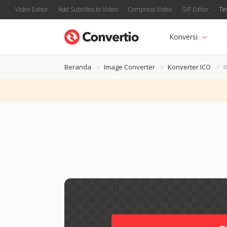
Video Editor
Add Subtitles to Video
Compress Video
GIF Editor
Te
Konversi
Beranda
Image Converter
Konverter ICO
I