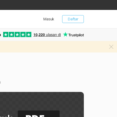
Masuk
Daftar
a
10,220
ulasan di
h