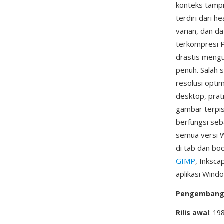
konteks tampil
terdiri dari 
varian, dan d
terkompresi P
drastis mengu
penuh. Salah
resolusi optim
desktop, prat
gambar terpisa
berfungsi seba
semua versi W
di tab dan bo
GIMP
, Inksca
aplikasi Wind
Pengemban
Rilis awal
: 19