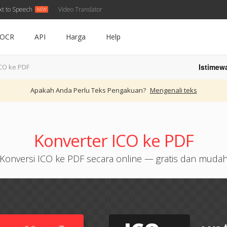
xt to Speech
Video Translator
OCR
API
Harga
Help
Istimew
CO ke PDF
Apakah Anda Perlu Teks Pengakuan?
Mengenali teks
Konverter ICO ke PDF
Konversi ICO ke PDF secara online — gratis dan muda