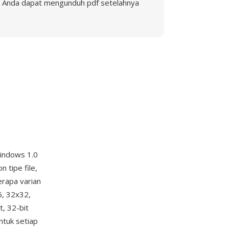
Anda dapat mengunduh pdf setelahnya
indows 1.0
 tipe file,
erapa varian
, 32x32,
t, 32-bit
tuk setiap