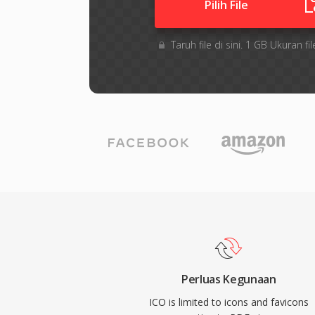
Pilih File
Taruh file di sini. 1 GB Ukuran
Perluas Kegunaan
ICO is limited to icons and favicons