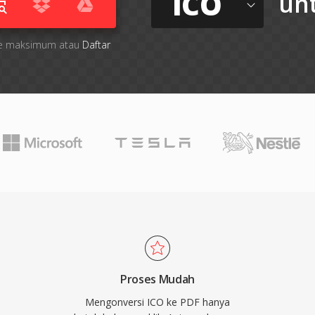
ICO
un
 file maksimum atau
Daftar
Proses Mudah
Mengonversi ICO ke PDF hanya