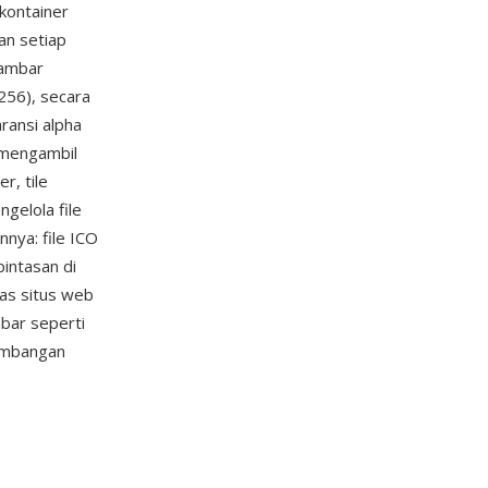
 kontainer
an setiap
gambar
256), secara
ransi alpha
 mengambil
r, tile
gelola file
nnya: file ICO
pintasan di
as situs web
bar seperti
gembangan