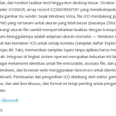
an, dari tombol taskbar kecil hingga ikon desktop besar. Struktur
header ICONDIR, array record ICONDIRENTRY yang mendeskripsik
ata gambar itu sendiri. Sejak Windows Vista, file ICO mendukung 
NG yang tertanam untuk ukuran yang lebih besar (biasanya 256x
rangi ukuran file sambil mempertahankan kualitas dengan transpa
 satu keunggulannya adalah adaptasi ukuran otomatis — Windows
al dari kontainer ICO untuk setiap konteks (tampilan daftar Explore
injau Alt-Tab), memastikan tampilan tajam tanpa aplikasi harus men
h. Integrasi di tingkat sistem operasi merupakan kekuatan inti lai
gai mekanisme identitas untuk file executable, asosiasi file, dan 
indows, dan browser web menggunakan favicon.ico untuk identit
okmark. Pembuatan dan pengeditan ICO didukung oleh editor gam
pe, dan alat ikon khusus, dan format ini tetap penting untuk pen
ows.
g
:
Microsoft
85