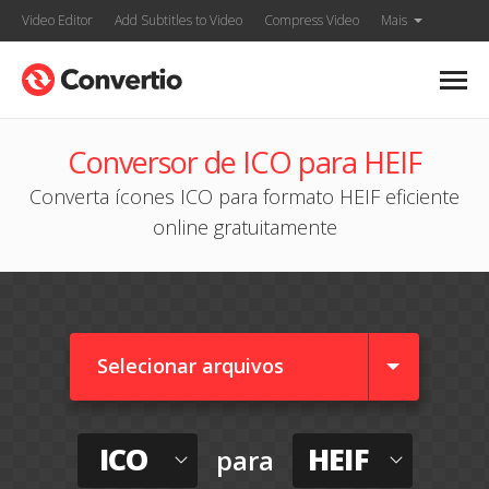
Video Editor
Add Subtitles to Video
Compress Video
Mais
Conversor de ICO para HEIF
Converta ícones ICO para formato HEIF eficiente
online gratuitamente
Selecionar arquivos
ICO
HEIF
para