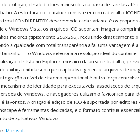
 de exibição, desde botões minúsculos na barra de tarefas até 
abalho. A estrutura do container consiste em um cabecalho ICON
gistros ICONDIRENTRY descrevendo cada variante é os proprios
e o Windows Vista, os arquivos ICO suportam imagens compri
nhos maiores (tipicamente 256x256), reduzindo drasticamente o
ndo a qualidade com total transparência alfa. Uma vantagem é a
 tamanho — o Windows seleciona a resolução ideal do container
alização de lista no Explorer, mosaico da área de trabalho, previ
ndo exibição nítida sem que o aplicativo gerencie arquivos de im
integração a nível de sistema operacional é outra força central: a
ecanismo de identidade para executaveis, associacoes de arqu
ersões do Windows, e navegadores utilizam o favicon.ico para i
 é favoritos. A criação é edição de ICO é suportada por editore
Inkscape é ferramentas dedicadas, e o formato contínua essencia
to de aplicativos Windows.
or
:
Microsoft