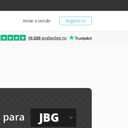
Iniciar a sessão
Registar-se
10,220
avaliações no
JBG
para