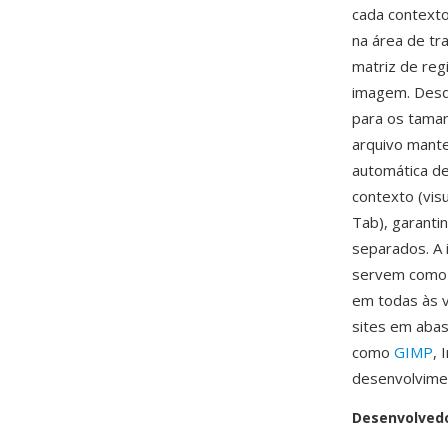
cada contexto
na área de tr
matriz de re
imagem. Desd
para os tama
arquivo mante
automática de
contexto (visu
Tab), garanti
separados. A 
servem como m
em todas às v
sites em abas
como
GIMP
, 
desenvolvimen
Desenvolved