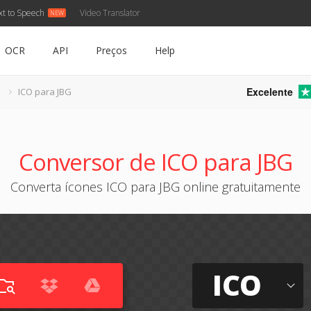
xt to Speech
Video Translator
OCR
API
Preços
Help
Excelente
O
ICO para JBG
Conversor de ICO para JBG
Converta ícones ICO para JBG online gratuitamente
ICO