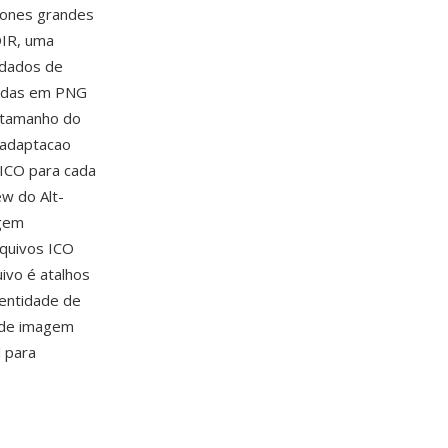
ícones grandes
DIR, uma
 dados de
midas em PNG
 tamanho do
 adaptacao
 ICO para cada
ew do Alt-
agem
rquivos ICO
ivo é atalhos
dentidade de
s de imagem
l para