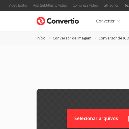
Video Editor
Add Subtitles to Video
Compress Video
GIF Editor
Te
Converter
Início
Conversor de imagem
Conversor de IC
Selecionar arquivos