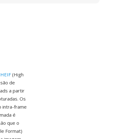
o
HEIF
(High
ssão de
ds a partir
pturadas. Os
 intra-frame
ormada é
são que o
ile Format)