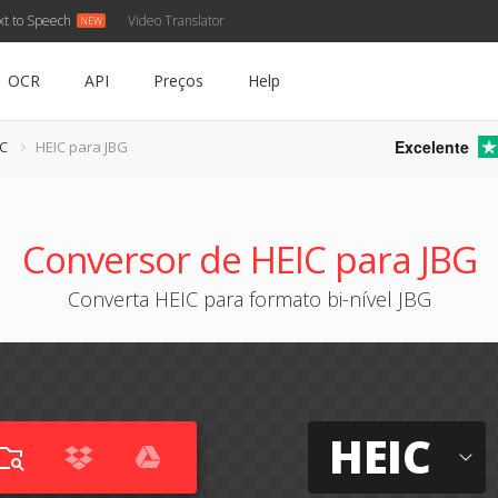
xt to Speech
Video Translator
OCR
API
Preços
Help
Excelente
IC
HEIC para JBG
Conversor de HEIC para JBG
Converta HEIC para formato bi-nível JBG
HEIC