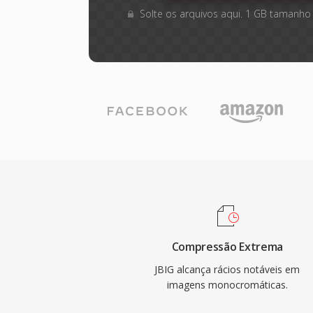
Solte os arquivos aqui. 1 GB tamanho
Compressão Extrema
JBIG alcança rácios notáveis em
imagens monocromáticas.