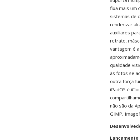
suporta múlti
fixa mais um 
sistemas de 
renderizar al
auxiliares pa
retrato, más
vantagem é a
aproximadame
qualidade vis
às fotos se a
outra força 
iPadOS é iClo
compartilhame
não são da A
GIMP, ImageM
Desenvolved
Lançamento i