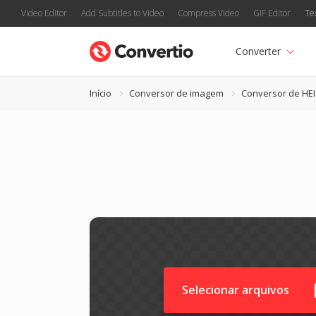
Video Editor
Add Subtitles to Video
Compress Video
GIF Editor
Te
Converter
Início
Conversor de imagem
Conversor de HE
Selecionar arquivos