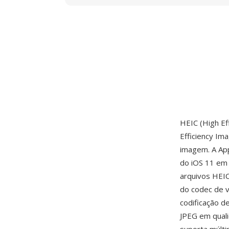
HEIC (High Ef
Efficiency Im
imagem. A App
do iOS 11 em
arquivos HEI
do codec de v
codificação 
JPEG em quali