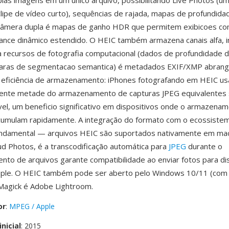
plas imagens em um único arquivo, possibilitando Live Photos (
clipe de vídeo curto), sequências de rajada, mapas de profundida
câmera dupla é mapas de ganho HDR que permitem exibicoes co
cance dinâmico estendido. O HEIC também armazena canais alfa,
ra recursos de fotografia computacional (dados de profundidade
caras de segmentacao semantica) é metadados EXIF/XMP abran
 eficiência de armazenamento: iPhones fotografando em HEIC u
nte metade do armazenamento de capturas JPEG equivalentes
ivel, um beneficio significativo em dispositivos onde o armazename
cumulam rapidamente. A integração do formato com o ecossiste
fundamental — arquivos HEIC são suportados nativamente em mac
ud Photos, é a transcodificação automática para
JPEG
durante o
nto de arquivos garante compatibilidade ao enviar fotos para di
pple. O HEIC também pode ser aberto pelo Windows 10/11 (com 
agick é Adobe Lightroom.
or
:
MPEG / Apple
nicial
: 2015