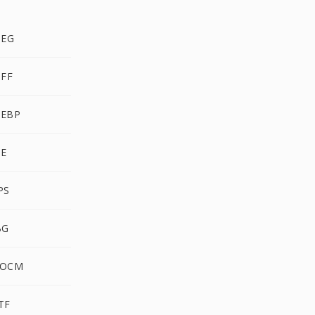
PEG
IFF
WEBP
PE
PS
BG
DOCM
TF