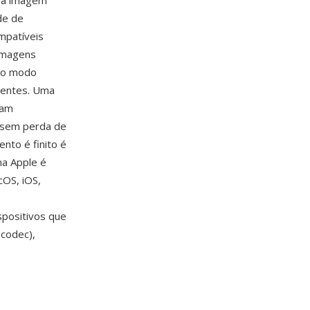
uma imagem
de de
mpatíveis
 imagens
 do modo
gentes. Uma
sam
 sem perda de
nto é finito é
ma Apple é
OS, iOS,
spositivos que
codec),