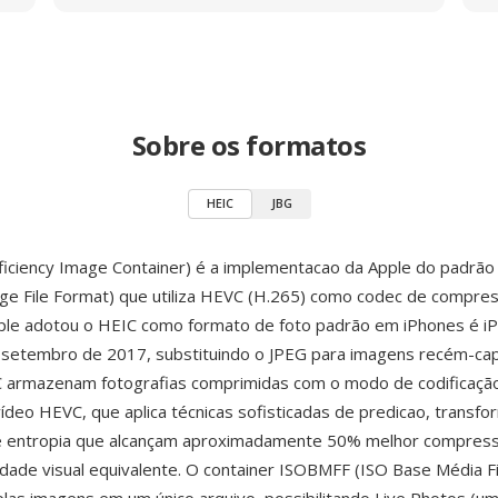
Sobre os formatos
HEIC
JBG
ficiency Image Container) é a implementacao da Apple do padrã
age File Format) que utiliza HEVC (H.265) como codec de compre
le adotou o HEIC como formato de foto padrão em iPhones é iPa
 setembro de 2017, substituindo o JPEG para imagens recém-ca
C armazenam fotografias comprimidas com o modo de codificação
ídeo HEVC, que aplica técnicas sofisticadas de predicao, transf
de entropia que alcançam aproximadamente 50% melhor compres
dade visual equivalente. O container ISOBMFF (ISO Base Média F