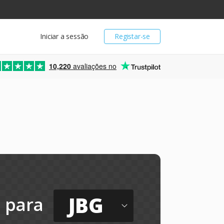
Iniciar a sessão
Registar-se
10,220
avaliações no
JBG
para