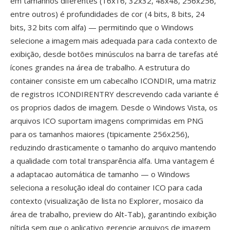
em tamanhos diferentes (16x16, 32x32, 48x48, 256x256,
entre outros) é profundidades de cor (4 bits, 8 bits, 24
bits, 32 bits com alfa) — permitindo que o Windows
selecione a imagem mais adequada para cada contexto de
exibição, desde botões minúsculos na barra de tarefas até
ícones grandes na área de trabalho. A estrutura do
container consiste em um cabecalho ICONDIR, uma matriz
de registros ICONDIRENTRY descrevendo cada variante é
os proprios dados de imagem. Desde o Windows Vista, os
arquivos ICO suportam imagens comprimidas em PNG
para os tamanhos maiores (tipicamente 256x256),
reduzindo drasticamente o tamanho do arquivo mantendo
a qualidade com total transparência alfa. Uma vantagem é
a adaptacao automática de tamanho — o Windows
seleciona a resolução ideal do container ICO para cada
contexto (visualização de lista no Explorer, mosaico da
área de trabalho, preview do Alt-Tab), garantindo exibição
nítida sem que o aplicativo gerencie arquivos de imagem