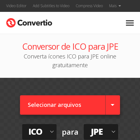
Video Editor
Add Subtitles to Video
Compress Video
Mais
Conversor de ICO para JPE
Converta ícones ICO para JPE online
gratuitamente
Selecionar arquivos
ICO
JPE
para