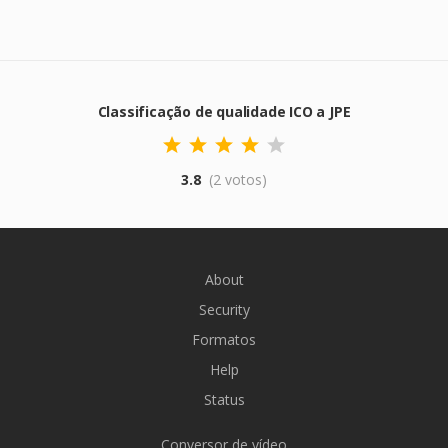
Classificação de qualidade ICO a JPE
3.8
(2 votos)
About
Security
Formatos
Help
Status
Conversor de vídeo