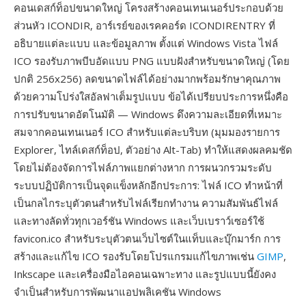
คอนเดสก์ท็อปขนาดใหญ่ โครงสร้างคอนเทนเนอร์ประกอบด้วย
ส่วนหัว ICONDIR, อาร์เรย์ของเรคคอร์ด ICONDIRENTRY ที่
อธิบายแต่ละแบบ และข้อมูลภาพ ตั้งแต่ Windows Vista ไฟล์
ICO รองรับภาพบีบอัดแบบ PNG แบบฝังสำหรับขนาดใหญ่ (โดย
ปกติ 256x256) ลดขนาดไฟล์ได้อย่างมากพร้อมรักษาคุณภาพ
ด้วยความโปร่งใสอัลฟาเต็มรูปแบบ ข้อได้เปรียบประการหนึ่งคือ
การปรับขนาดอัตโนมัติ — Windows ดึงความละเอียดที่เหมาะ
สมจากคอนเทนเนอร์ ICO สำหรับแต่ละบริบท (มุมมองรายการ
Explorer, ไทล์เดสก์ท็อป, ตัวอย่าง Alt-Tab) ทำให้แสดงผลคมชัด
โดยไม่ต้องจัดการไฟล์ภาพแยกต่างหาก การผนวกรวมระดับ
ระบบปฏิบัติการเป็นจุดแข็งหลักอีกประการ: ไฟล์ ICO ทำหน้าที่
เป็นกลไกระบุตัวตนสำหรับไฟล์เรียกทำงาน ความสัมพันธ์ไฟล์
และทางลัดทั่วทุกเวอร์ชัน Windows และเว็บเบราว์เซอร์ใช้
favicon.ico สำหรับระบุตัวตนเว็บไซต์ในแท็บและบุ๊กมาร์ก การ
สร้างและแก้ไข ICO รองรับโดยโปรแกรมแก้ไขภาพเช่น
GIMP
,
Inkscape และเครื่องมือไอคอนเฉพาะทาง และรูปแบบนี้ยังคง
จำเป็นสำหรับการพัฒนาแอปพลิเคชัน Windows