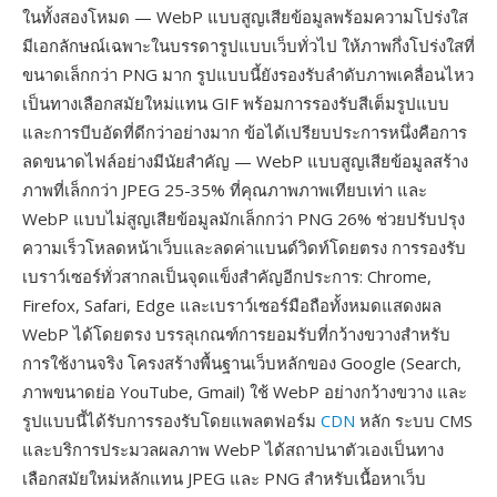
ในทั้งสองโหมด — WebP แบบสูญเสียข้อมูลพร้อมความโปร่งใส
มีเอกลักษณ์เฉพาะในบรรดารูปแบบเว็บทั่วไป ให้ภาพกึ่งโปร่งใสที่
ขนาดเล็กกว่า PNG มาก รูปแบบนี้ยังรองรับลำดับภาพเคลื่อนไหว
เป็นทางเลือกสมัยใหม่แทน GIF พร้อมการรองรับสีเต็มรูปแบบ
และการบีบอัดที่ดีกว่าอย่างมาก ข้อได้เปรียบประการหนึ่งคือการ
ลดขนาดไฟล์อย่างมีนัยสำคัญ — WebP แบบสูญเสียข้อมูลสร้าง
ภาพที่เล็กกว่า JPEG 25-35% ที่คุณภาพภาพเทียบเท่า และ
WebP แบบไม่สูญเสียข้อมูลมักเล็กกว่า PNG 26% ช่วยปรับปรุง
ความเร็วโหลดหน้าเว็บและลดค่าแบนด์วิดท์โดยตรง การรองรับ
เบราว์เซอร์ทั่วสากลเป็นจุดแข็งสำคัญอีกประการ: Chrome,
Firefox, Safari, Edge และเบราว์เซอร์มือถือทั้งหมดแสดงผล
WebP ได้โดยตรง บรรลุเกณฑ์การยอมรับที่กว้างขวางสำหรับ
การใช้งานจริง โครงสร้างพื้นฐานเว็บหลักของ Google (Search,
ภาพขนาดย่อ YouTube, Gmail) ใช้ WebP อย่างกว้างขวาง และ
รูปแบบนี้ได้รับการรองรับโดยแพลตฟอร์ม
CDN
หลัก ระบบ CMS
และบริการประมวลผลภาพ WebP ได้สถาปนาตัวเองเป็นทาง
เลือกสมัยใหม่หลักแทน JPEG และ PNG สำหรับเนื้อหาเว็บ