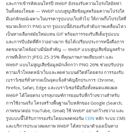
และการเข้ารหัสเอนโทรปี WebP ยังรองรับความโปร่งใสอัลฟา
ในทั้งสองโหมด — WebP แบบสูญเสียข้อมูลพร้อมความโปร่งใส
มีเอกลักษณ์เฉพาะในบรรดารูปแบบเว็บทั่วไป ให้ภาพกึ่งโปร่งใสที่
ขนาดเล็กกว่า PNG มาก รูปแบบนี้ยังรองรับลำดับภาพเคลื่อนไหว
เป็นทางเลือกสมัยใหม่แทน GIF พร้อมการรองรับสีเต็มรูปแบบ
และการบีบอัดที่ดีกว่าอย่างมาก ข้อได้เปรียบประการหนึ่งคือการ
ลดขนาดไฟล์อย่างมีนัยสำคัญ — WebP แบบสูญเสียข้อมูลสร้าง
ภาพที่เล็กกว่า JPEG 25-35% ที่คุณภาพภาพเทียบเท่า และ
WebP แบบไม่สูญเสียข้อมูลมักเล็กกว่า PNG 26% ช่วยปรับปรุง
ความเร็วโหลดหน้าเว็บและลดค่าแบนด์วิดท์โดยตรง การรองรับ
เบราว์เซอร์ทั่วสากลเป็นจุดแข็งสำคัญอีกประการ: Chrome,
Firefox, Safari, Edge และเบราว์เซอร์มือถือทั้งหมดแสดงผล
WebP ได้โดยตรง บรรลุเกณฑ์การยอมรับที่กว้างขวางสำหรับ
การใช้งานจริง โครงสร้างพื้นฐานเว็บหลักของ Google (Search,
ภาพขนาดย่อ YouTube, Gmail) ใช้ WebP อย่างกว้างขวาง และ
รูปแบบนี้ได้รับการรองรับโดยแพลตฟอร์ม
CDN
หลัก ระบบ CMS
และบริการประมวลผลภาพ WebP ได้สถาปนาตัวเองเป็นทาง