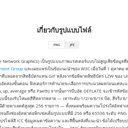
เกี่ยวกับรูปแบบไฟล์
PNG
JPE
 Network Graphics) เป็นรูปแบบภาพแรสเตอร์แบบไม่สูญเสียข้อมูลที
ment Group
และเผยแพร่เป็นข้อแนะนำของ W3C เมื่อวันที่ 1 ตุลาคม ค
ือกที่ปลอดจากสิทธิบัตรแทน GIF หลังจากข้อพิพาทสิทธิบัตร LZW ของ U
ีบอัดสองขั้นตอน: ฟิลเตอร์การทำนายจะเลือกการประมวลผลก่อนแต่ละแ
 sub, up, average หรือ Paeth) จากนั้นการบีบอัด DEFLATE จะเข้ารหัสข้อม
บบนี้รองรับโหมดสีที่หลากหลาย — เทาระดับ 1/2/4/8/16 บิต, สีจริง 8/
นีด้วยพาเลตต์สูงสุด 256 รายการ — ทั้งหมดพร้อมความโปร่งใสอัลฟาเสริ
ปจนถึงช่องอัลฟาต่อพิกเซลเต็มรูปแบบที่มี 256 หรือ 65536 ระดับ PNG 
รไฟล์สี ICC ข้อมูลเมตาข้อความ และสีพื้นหลังที่แนะนำ ข้อได้เปรียบป