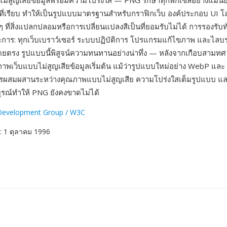
ม่สูญเสียข้อมูลพร้อมความโปร่งใส — PNG รักษาทุกพิกเซลอย่างแม่น
สที่เรียบ ทำให้เป็นรูปแบบมาตรฐานสำหรับกราฟิกเว็บ องค์ประกอบ UI โ
ที่สิ่งแปลกปลอมหรือการเปลี่ยนแปลงสีเป็นที่ยอมรับไม่ได้ การรองรับทั
ะการ: ทุกเว็บเบราว์เซอร์ ระบบปฏิบัติการ โปรแกรมแก้ไขภาพ และไล
ยตรง รูปแบบนี้พิสูจน์ความทนทานอย่างน่าทึ่ง — หลังจากเกือบสามท
าพเว็บแบบไม่สูญเสียข้อมูลเริ่มต้น แม้ว่ารูปแบบใหม่อย่าง WebP และ
่การผสมผสานระหว่างคุณภาพแบบไม่สูญเสีย ความโปร่งใสเต็มรูปแบบ แ
รณ์ทำให้ PNG ยังคงขาดไม่ได้
evelopment Group / W3C
: 1 ตุลาคม 1996