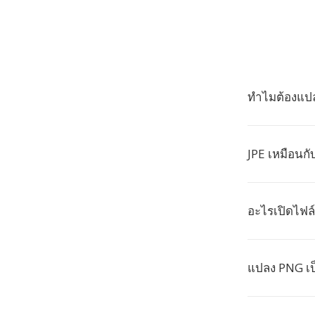
ทำไมต้องแปล
JPE เหมือนกั
อะไรเปิดไฟล์
แปลง PNG เป