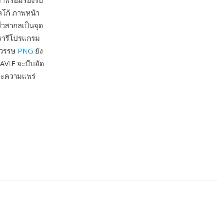
ยำพร้อมรองรับ
ลโก้ ภาพหน้า
่วสากลเป็นจุด
บรารีโปรแกรม
ศวรรษ
PNG
ยัง
 AVIF จะบีบอัด
ละความแพร่