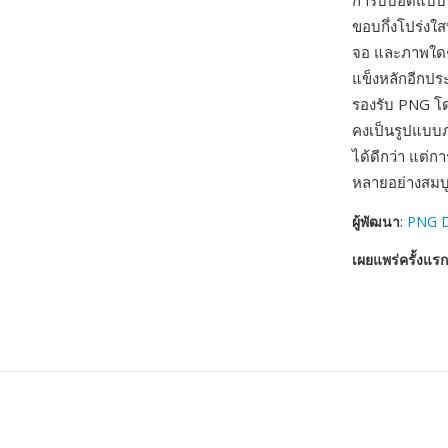
การบีบอัดแบบไ
ขอบกึ่งโปร่งใ
จอ และภาพใดๆ 
แข็งหลักอีกปร
รองรับ PNG โด
คงเป็นรูปแบบภ
ได้ดีกว่า แต
หลายอย่างสมบู
ผู้พัฒนา
:
PNG D
เผยแพร่ครั้งแรก