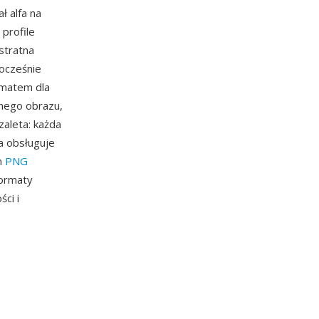
ł alfa na
profile
stratna
ocześnie
rmatem dla
lnego obrazu,
zaleta: każda
a obsługuje
h
PNG
formaty
ci i