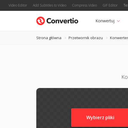
Video Editor
Add Subtitles to Video
Compress Video
GIF Editor
Te
Konwertuj
Strona główna
Przetwornik obrazu
Konwerte
Ko
Wybierz pliki