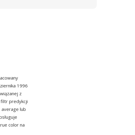
racowany
ziernika 1996
związanej z
ltr predykcji
 average lub
bsługuje
rue color na