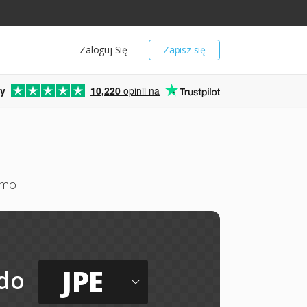
Zaloguj Się
Zapisz się
y
10,220
opinii na
rmo
JPE
do