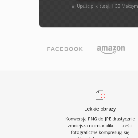
Upuść pliki tutaj. 1 GB Maksym
Lekkie obrazy
Konwersja PNG do JPE drastycznie
zmniejsza rozmiar pliku — treści
fotograficzne kompresują się