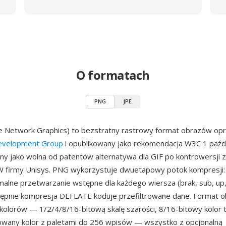
O formatach
PNG
JPE
e Network Graphics) to bezstratny rastrowy format obrazów op
velopment Group
i opublikowany jako rekomendacja W3C 1 paźd
ny jako wolna od patentów alternatywa dla GIF po kontrowersji 
firmy Unisys. PNG wykorzystuje dwuetapowy potok kompresji: fi
alne przetwarzanie wstępne dla każdego wiersza (brak, sub, up,
tępnie kompresja DEFLATE koduje przefiltrowane dane. Format o
kolorów — 1/2/4/8/16-bitową skalę szarości, 8/16-bitowy kolor t
sowany kolor z paletami do 256 wpisów — wszystko z opcjonalną