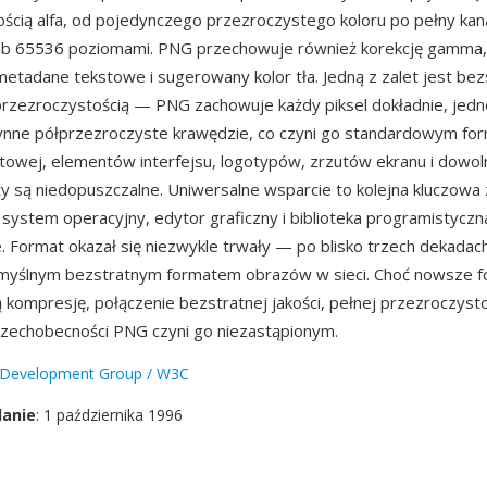
ścią alfa, od pojedynczego przezroczystego koloru po pełny kana
lub 65536 poziomami. PNG przechowuje również korekcję gamma, 
metadane tekstowe i sugerowany kolor tła. Jedną z zalet jest bez
rzezroczystością — PNG zachowuje każdy piksel dokładnie, jedn
łynne półprzezroczyste krawędzie, co czyni go standardowym fo
netowej, elementów interfejsu, logotypów, zrzutów ekranu i dowo
ty są niedopuszczalne. Uniwersalne wsparcie to kolejna kluczowa 
 system operacyjny, edytor graficzny i biblioteka programistyczn
 Format okazał się niezwykle trwały — po blisko trzech dekadac
myślnym bezstratnym formatem obrazów w sieci. Choć nowsze 
ą kompresję, połączenie bezstratnej jakości, pełnej przezroczystoś
szechobecności PNG czyni go niezastąpionym.
Development Group / W3C
danie
: 1 października 1996