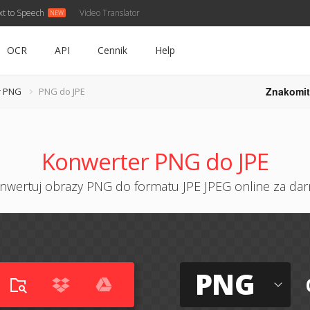
xt to Speech
Video Translator
OCR
API
Cennik
Help
Znakomit
r PNG
PNG do JPE
Konwerter PNG do JPE
nwertuj obrazy PNG do formatu JPE JPEG online za da
PNG