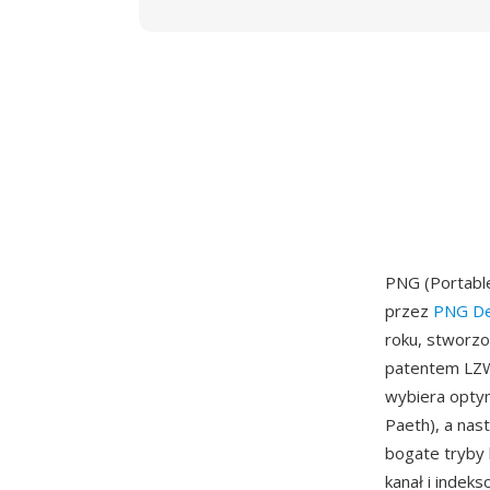
PNG (Portabl
przez
PNG De
roku, stworzo
patentem LZW 
wybiera optym
Paeth), a nas
bogate tryby 
kanał i indek