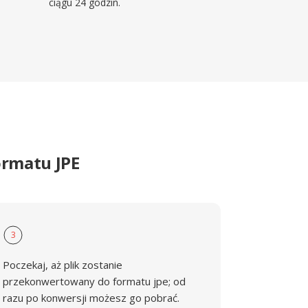
ciągu 24 godzin.
ormatu JPE
3
Poczekaj, aż plik zostanie
przekonwertowany do formatu jpe; od
razu po konwersji możesz go pobrać.