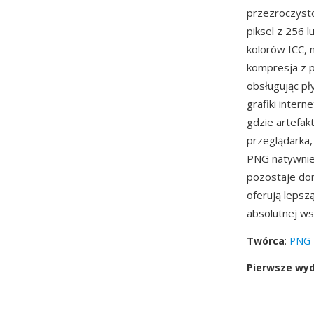
przezroczysto
piksel z 256 
kolorów ICC, 
kompresja z p
obsługując p
grafiki inter
gdzie artefak
przeglądarka,
PNG natywnie.
pozostaje do
oferują lepsz
absolutnej w
Twórca
:
PNG 
Pierwsze wy