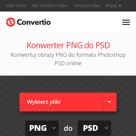
Video Editor
Add Subtitles to Video
Compress Video
Więcej
Konwerter PNG do PSD
Konwertuj obrazy PNG do formatu Photoshop
PSD online
Wybierz pliki
PNG
PSD
do