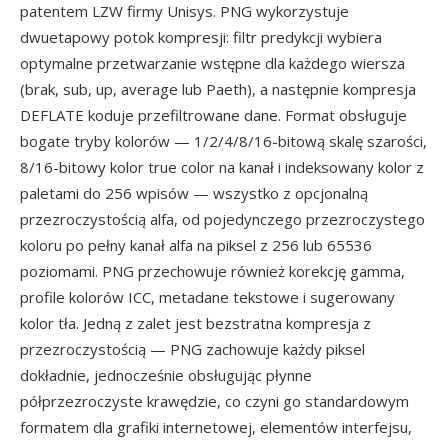
patentem LZW firmy Unisys. PNG wykorzystuje
dwuetapowy potok kompresji: filtr predykcji wybiera
optymalne przetwarzanie wstępne dla każdego wiersza
(brak, sub, up, average lub Paeth), a następnie kompresja
DEFLATE koduje przefiltrowane dane. Format obsługuje
bogate tryby kolorów — 1/2/4/8/16-bitową skalę szarości,
8/16-bitowy kolor true color na kanał i indeksowany kolor z
paletami do 256 wpisów — wszystko z opcjonalną
przezroczystością alfa, od pojedynczego przezroczystego
koloru po pełny kanał alfa na piksel z 256 lub 65536
poziomami. PNG przechowuje również korekcję gamma,
profile kolorów ICC, metadane tekstowe i sugerowany
kolor tła. Jedną z zalet jest bezstratna kompresja z
przezroczystością — PNG zachowuje każdy piksel
dokładnie, jednocześnie obsługując płynne
półprzezroczyste krawędzie, co czyni go standardowym
formatem dla grafiki internetowej, elementów interfejsu,