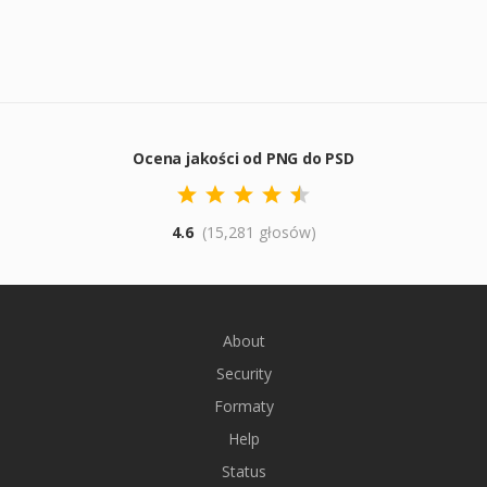
Ocena jakości od PNG do PSD
4.6
(15,281 głosów)
About
Security
Formaty
Help
Status