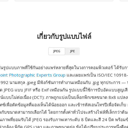
เกี่ยวกับรูปแบบไฟล์
JPEG
JPE
งในรูปแบบภาพที่ใช้กันอย่างแพร่หลายที่สุดในวงการคอมพิวเตอร์ ได้รั
Joint Photographic Experts Group
และเผยแพร่เป็น ISO/IEC 10918-
992 นามสกุล .jpeg มีฟังก์ชันการทำงานเหมือนกับ .jpg ทุกประการ — ทั้
ด JPEG แบบ JFIF หรือ Exif เหมือนกัน รูปแบบนี้ใช้การบีบอัดแบบสูญเสี
แบบไม่ต่อเนื่อง (DCT): ภาพถูกแบ่งเป็นบล็อกพิกเซลขนาด 8x8 แปลงเป
ซ์เพื่อตัดข้อมูลที่มองเห็นได้น้อยออก และเข้ารหัสเอนโทรปีเพื่อจัดเก็
ับขนาดสามารถเลือกได้ โดยการตั้งค่าทั่วไปจะสร้างไฟล์ที่เล็กกว่าต้นฉ
ุณภาพที่ยอมรับได้ JPEG รองรับภาพเทาระดับ 8 บิตและสี 24 บิต พร้อมข
ั้งค่ากล้อง พิกัด GPS เวลา และภาพขนาดย่อ ข้อได้เปรียบประการหนึ่งค