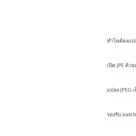
ทำไมต้องแปล
เปิด JPE ด้ว
แปลง JPEG เป
รองรับ batch