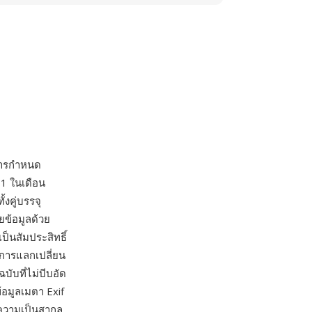
บการกำหนด
1 ในเดือน
งคู่บรรจุ
ยข้อมูลด้วย
็นสัมประสิทธิ์
บ การแลกเปลี่ยน
บับที่ไม่บีบอัด
้อมูลเมตา Exif
ือความเป็นสากล