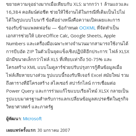
ขยายความจุอย่างมากเมื่อเทียบกับ XLS: มากกว่า 1 ล้านแถวและ
16,384 คอลัมน์ต่อชีต ช่วยให้ใช้งานได้ในกรณีที่เดิมเป็นไปไม่
ได้ในรูปแบบไบนารี ข้อดีอย่างหนึ่งคือความเปิดเผยและการ
รองรับข้ามแพลตฟอร์ม — ข้อกำหนด
OOXML
ที่จัดทำเป็น
เอกสารช่วยให้ LibreOffice Calc, Google Sheets, Apple
Numbers และเครื่องมือเฉพาะทางจำนวนมากสามารถใช้งานได้
การบีบอัด ZIP ในตัวเป็นจุดแข็งเชิงปฏิบัติอีกประการ: ไฟล์ XLSX
มักมีขนาดเล็กกว่าไฟล์ XLS ที่เทียบเท่าถึง 50-75% และ
โครงสร้าง XML แบบโมดูลาร์ช่วยปรับปรุงการกู้คืนข้อมูลเมื่อ
ไฟล์เสียหายบางส่วน รูปแบบนี้รองรับฟีเจอร์ Excel สมัยใหม่ รวม
ถึงตารางที่มีโครงสร้าง สไลเซอร์ สปาร์กไลน์ การเชื่อมต่อ
Power Query และการร่วมแก้ไขแบบเรียลไทม์ XLSX กลายเป็น
รูปแบบมาตรฐานสำหรับการแลกเปลี่ยนข้อมูลสเปรดชีตในธุรกิจ
วิทยาศาสตร์ และภาครัฐ
ผู้พัฒนา
:
Microsoft
เผยแพร่ครั้งแรก
: 30 มกราคม 2007