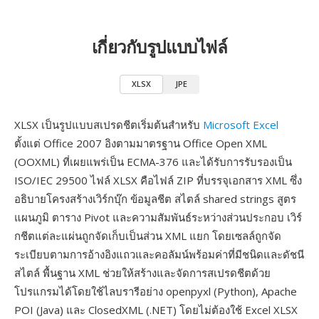
เกี่ยวกับรูปแบบไฟล์
XLSX
JPE
XLSX เป็นรูปแบบสเปรดชีตเริ่มต้นสำหรับ
Microsoft Excel
ตั้งแต่ Office 2007 อิงตามมาตรฐาน Office Open XML
(OOXML) ที่เผยแพร่เป็น ECMA-376 และได้รับการรับรองเป็น
ISO/IEC 29500 ไฟล์ XLSX คือไฟล์ ZIP ที่บรรจุเอกสาร XML ซึ่ง
อธิบายโครงสร้างเวิร์กบุ๊ก ข้อมูลชีต สไตล์ shared strings สูตร
แผนภูมิ ตาราง Pivot และความสัมพันธ์ระหว่างส่วนประกอบ เวิร์
กชีตแต่ละแผ่นถูกจัดเก็บเป็นส่วน XML แยก โดยเซลล์ถูกจัด
ระเบียบตามการอ้างอิงแถวและคอลัมน์พร้อมค่าที่มีชนิดและดัชนี
สไตล์ พื้นฐาน XML ช่วยให้สร้างและจัดการสเปรดชีตด้วย
โปรแกรมได้โดยใช้ไลบรารีอย่าง openpyxl (Python), Apache
POI (Java) และ ClosedXML (.NET) โดยไม่ต้องใช้ Excel XLSX