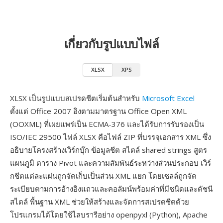
เกี่ยวกับรูปแบบไฟล์
XLSX
XPS
XLSX เป็นรูปแบบสเปรดชีตเริ่มต้นสำหรับ
Microsoft Excel
ตั้งแต่ Office 2007 อิงตามมาตรฐาน Office Open XML
(OOXML) ที่เผยแพร่เป็น ECMA-376 และได้รับการรับรองเป็น
ISO/IEC 29500 ไฟล์ XLSX คือไฟล์ ZIP ที่บรรจุเอกสาร XML ซึ่ง
อธิบายโครงสร้างเวิร์กบุ๊ก ข้อมูลชีต สไตล์ shared strings สูตร
แผนภูมิ ตาราง Pivot และความสัมพันธ์ระหว่างส่วนประกอบ เวิร์
กชีตแต่ละแผ่นถูกจัดเก็บเป็นส่วน XML แยก โดยเซลล์ถูกจัด
ระเบียบตามการอ้างอิงแถวและคอลัมน์พร้อมค่าที่มีชนิดและดัชนี
สไตล์ พื้นฐาน XML ช่วยให้สร้างและจัดการสเปรดชีตด้วย
โปรแกรมได้โดยใช้ไลบรารีอย่าง openpyxl (Python), Apache