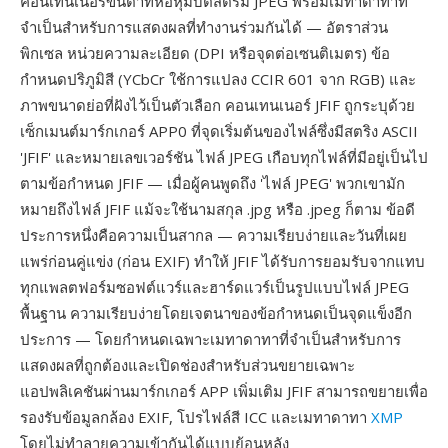
คอนเทนเนอร์ขั้นต่ำที่ห่อหุ้มบิตสตรีม JPEG พร้อมเมทาดาทาที่
จำเป็นสำหรับการแสดงผลที่ทำงานร่วมกันได้ — อัตราส่วน
พิกเซล หน่วยความละเอียด (DPI หรือจุดต่อเซนติเมตร) ข้อ
กำหนดปริภูมิสี (YCbCr ใช้การแปลง CCIR 601 จาก RGB) และ
ภาพขนาดย่อที่ฝังไว้เป็นตัวเลือก คอนเทนเนอร์ JFIF ถูกระบุด้วย
เซ็กเมนต์มาร์กเกอร์ APP0 ที่จุดเริ่มต้นของไฟล์ซึ่งมีสตริง ASCII
'JFIF' และหมายเลขเวอร์ชัน ไฟล์ JPEG เกือบทุกไฟล์ที่มีอยู่เป็นไป
ตามข้อกำหนด JFIF — เมื่อผู้คนพูดถึง 'ไฟล์ JPEG' พวกเขามัก
หมายถึงไฟล์ JFIF แม้จะใช้นามสกุล .jpg หรือ .jpeg ก็ตาม ข้อดี
ประการหนึ่งคือความเป็นสากล — ความเรียบง่ายและวันที่เผย
แพร่ก่อนคู่แข่ง (ก่อน EXIF) ทำให้ JFIF ได้รับการยอมรับจากแทบ
ทุกแพลตฟอร์มซอฟต์แวร์และฮาร์ดแวร์เป็นรูปแบบไฟล์ JPEG
พื้นฐาน ความเรียบง่ายโดยเจตนาของข้อกำหนดเป็นจุดแข็งอีก
ประการ — โดยกำหนดเฉพาะเมทาดาทาที่จำเป็นสำหรับการ
แสดงผลที่ถูกต้องและเปิดช่องสำหรับส่วนขยายเฉพาะ
แอปพลิเคชันผ่านมาร์กเกอร์ APP เพิ่มเติม JFIF สามารถขยายเพื่อ
รองรับข้อมูลกล้อง EXIF, โปรไฟล์สี ICC และเมทาดาทา
XMP
โดยไม่ทำลายความเข้ากันได้แบบย้อนหลัง