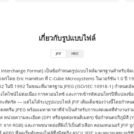
เกี่ยวกับรูปแบบไฟล์
JFIF
HEIC
le Interchange Format) เป็นข้อกำหนดรูปแบบไฟล์มาตรฐานสำหรับจัดเก
พร่โดย Eric Hamilton ที่ C-Cube Microsystems ในเวอร์ชัน 1.0 ปี 
1.02 ในปี 1992 ในขณะที่มาตรฐาน JPEG (ISO/IEC 10918-1) กำหนดอัล
โคไซน์ไม่ต่อเนื่อง การควอนไทซ์ และการเข้ารหัสเอนโทรปีที่แปลงข้อ
ะทัดรัด — แต่ไม่ได้ระบุรูปแบบไฟล์ JFIF เติมเต็มช่องว่างนี้โดยกำห
หุ้มบิตสตรีม JPEG พร้อมเมทาดาทาที่จำเป็นสำหรับการแสดงผลที่ทำงานร่ว
ซล หน่วยความละเอียด (DPI หรือจุดต่อเซนติเมตร) ข้อกำหนดปริภูมิสี (
 จาก RGB) และภาพขนาดย่อที่ฝังไว้เป็นตัวเลือก คอนเทนเนอร์ JFIF ถูก
์ APP0 ที่จุดเริ่มต้นของไฟล์ซึ่งมีสตริง ASCII 'JFIF' และหมายเลขเวอร์ช