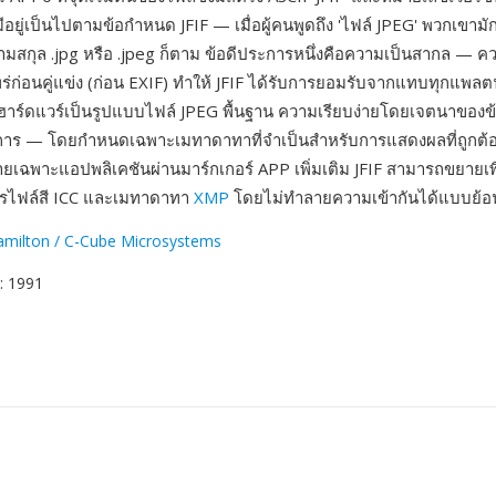
่มีอยู่เป็นไปตามข้อกำหนด JFIF — เมื่อผู้คนพูดถึง 'ไฟล์ JPEG' พวกเขาม
นามสกุล .jpg หรือ .jpeg ก็ตาม ข้อดีประการหนึ่งคือความเป็นสากล — คว
พร่ก่อนคู่แข่ง (ก่อน EXIF) ทำให้ JFIF ได้รับการยอมรับจากแทบทุกแพล
าร์ดแวร์เป็นรูปแบบไฟล์ JPEG พื้นฐาน ความเรียบง่ายโดยเจตนาของ
ะการ — โดยกำหนดเฉพาะเมทาดาทาที่จำเป็นสำหรับการแสดงผลที่ถูกต้อ
ยเฉพาะแอปพลิเคชันผ่านมาร์กเกอร์ APP เพิ่มเติม JFIF สามารถขยายเพื
ปรไฟล์สี ICC และเมทาดาทา
XMP
โดยไม่ทำลายความเข้ากันได้แบบย้อ
Hamilton / C-Cube Microsystems
: 1991