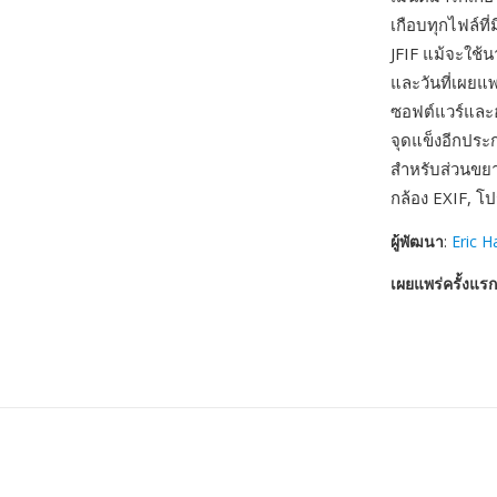
เกือบทุกไฟล์ที
JFIF แม้จะใช้
และวันที่เผยแ
ซอฟต์แวร์และฮ
จุดแข็งอีกปร
สำหรับส่วนขยา
กล้อง EXIF, โ
ผู้พัฒนา
:
Eric 
เผยแพร่ครั้งแรก