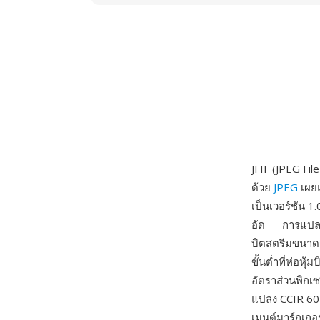
JFIF (JPEG Fi
ด้วย
JPEG
เผยแ
เป็นเวอร์ชัน 
อัด — การแปลง
บิตสตรีมขนาดก
ขั้นต่ำที่ห่อ
อัตราส่วนพิกเ
แปลง CCIR 601
เมนต์มาร์กเกอร