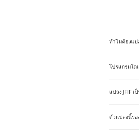
ทำไมต้องแปลง
โปรแกรมใดเป
แปลง JFIF เ
ตัวแปลงนี้ร