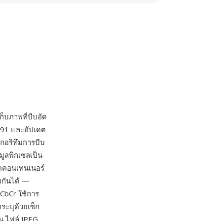
็บภาพที่บีบอัด
1991 และอัปเดต
กอริทึมการบีบ
มูลพิกเซลเป็น
นดคอนเทนเนอร์
มกันได้ —
YCbCr ใช้การ
ระบุด้วยเซ็ก
ัน ไฟล์ JPEG