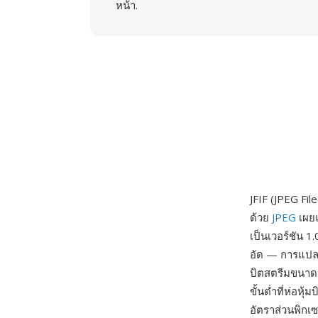
หน้า.
JFIF (JPEG Fi
ด้วย
JPEG
เผยแ
เป็นเวอร์ชัน 
อัด — การแปลง
บิตสตรีมขนาดก
ขั้นต่ำที่ห่อ
อัตราส่วนพิกเ