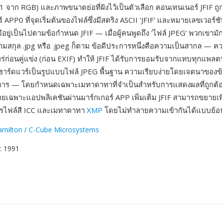
 จาก RGB) และภาพขนาดย่อที่ฝังไว้เป็นตัวเลือก คอนเทนเนอร์ JFIF ถูก
์ APP0 ที่จุดเริ่มต้นของไฟล์ซึ่งมีสตริง ASCII 'JFIF' และหมายเลขเวอร์ช
่มีอยู่เป็นไปตามข้อกำหนด JFIF — เมื่อผู้คนพูดถึง 'ไฟล์ JPEG' พวกเขาม
นามสกุล .jpg หรือ .jpeg ก็ตาม ข้อดีประการหนึ่งคือความเป็นสากล — คว
พร่ก่อนคู่แข่ง (ก่อน EXIF) ทำให้ JFIF ได้รับการยอมรับจากแทบทุกแพล
าร์ดแวร์เป็นรูปแบบไฟล์ JPEG พื้นฐาน ความเรียบง่ายโดยเจตนาของ
ะการ — โดยกำหนดเฉพาะเมทาดาทาที่จำเป็นสำหรับการแสดงผลที่ถูกต้อ
ยเฉพาะแอปพลิเคชันผ่านมาร์กเกอร์ APP เพิ่มเติม JFIF สามารถขยายเพื
ปรไฟล์สี ICC และเมทาดาทา
XMP
โดยไม่ทำลายความเข้ากันได้แบบย้อ
Hamilton / C-Cube Microsystems
: 1991