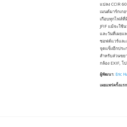
แปลง CCIR 601
เมนต์มาร์กเกอร
เกือบทุกไฟล์ที
JFIF แม้จะใช้
และวันที่เผยแ
ซอฟต์แวร์และฮ
จุดแข็งอีกปร
สำหรับส่วนขยา
กล้อง EXIF, โ
ผู้พัฒนา
:
Eric 
เผยแพร่ครั้งแรก