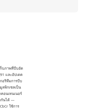
็บภาพที่บีบอัด
1991 และอัปเดต
กอริทึมการบีบ
มูลพิกเซลเป็น
นดคอนเทนเนอร์
มกันได้ —
YCbCr ใช้การ