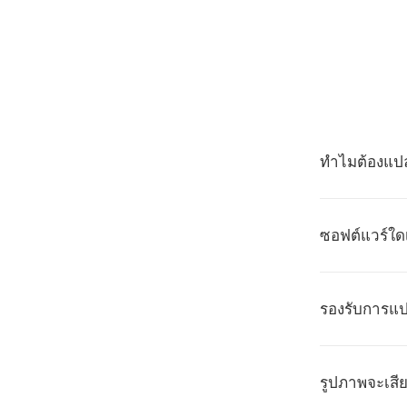
ทำไมต้องแปลง
ซอฟต์แวร์ใดเ
รองรับการแ
รูปภาพจะเส