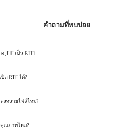
คำถามที่พบบ่อย
 JFIF เป็น RTF?
ปิด RTF ได้?
ปลงหลายไฟล์ไหม?
ียคุณภาพไหม?