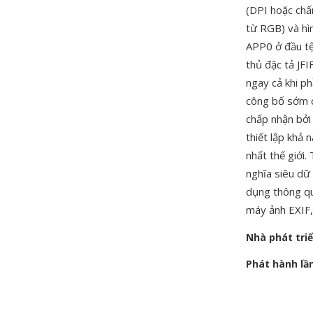
(DPI hoặc chấ
từ RGB) và hì
APP0 ở đầu tệ
thủ đặc tả JFI
ngay cả khi ph
công bố sớm c
chấp nhận bởi
thiết lập khả
nhất thế giới.
nghĩa siêu dữ 
dụng thông qu
máy ảnh EXIF,
Nhà phát tri
Phát hành lầ