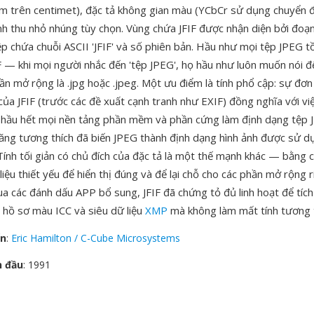
m trên centimet), đặc tả không gian màu (YCbCr sử dụng chuyển 
nh thu nhỏ nhúng tùy chọn. Vùng chứa JFIF được nhận diện bởi đoạ
p chứa chuỗi ASCII 'JFIF' và số phiên bản. Hầu như mọi tệp JPEG tồ
F — khi mọi người nhắc đến 'tệp JPEG', họ hầu như luôn muốn nói đế
ần mở rộng là .jpg hoặc .jpeg. Một ưu điểm là tính phổ cập: sự đơn
ủa JFIF (trước các đề xuất cạnh tranh như EXIF) đồng nghĩa với vi
 hầu hết mọi nền tảng phần mềm và phần cứng làm định dạng tệp 
 năng tương thích đã biến JPEG thành định dạng hình ảnh được sử d
 Tính tối giản có chủ đích của đặc tả là một thế mạnh khác — bằng c
liệu thiết yếu để hiển thị đúng và để lại chỗ cho các phần mở rộng 
a các đánh dấu APP bổ sung, JFIF đã chứng tỏ đủ linh hoạt để tích
 hồ sơ màu ICC và siêu dữ liệu
XMP
mà không làm mất tính tương 
ển
:
Eric Hamilton / C-Cube Microsystems
n đầu
: 1991