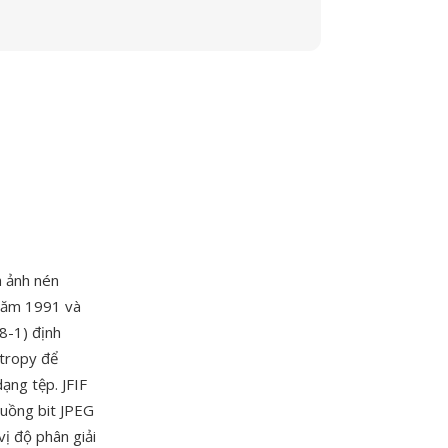
h ảnh nén
 năm 1991 và
8-1) định
ntropy để
ạng tệp. JFIF
luồng bit JPEG
vị độ phân giải