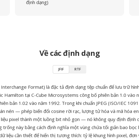
định dạng)
Về các định dạng
JFIF
RTF
e Interchange Format) là đặc tả định dạng tệp chuẩn để lưu trữ hìn
ric Hamilton tại C-Cube Microsystems công bố phiên bản 1.0 vào
phiên bản 1.02 vào năm 1992. Trong khi chuẩn JPEG (ISO/IEC 1091
oán nén — phép biến đổi cosine rời rạc, lượng tử hóa và mã hóa e
 liệu pixel thành một luồng bit nhỏ gọn — nó không quy định định d
g trống này bằng cách định nghĩa một vùng chứa tối giản bao bọc 
ữ liệu cần thiết để hiển thị tương thích: tỷ lệ khung hình pixel, đơn 