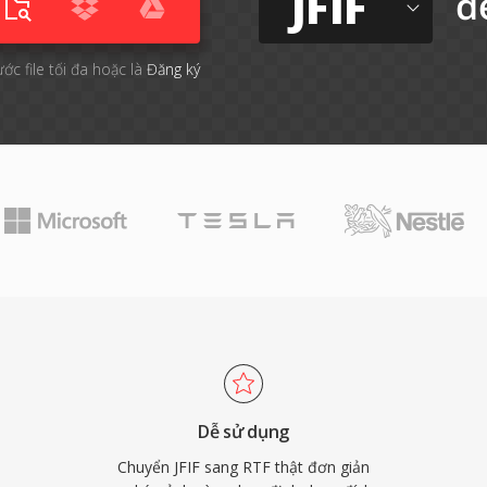
JFIF
đ
ước file tối đa hoặc là
Đăng ký
Dễ sử dụng
Chuyển JFIF sang RTF thật đơn giản