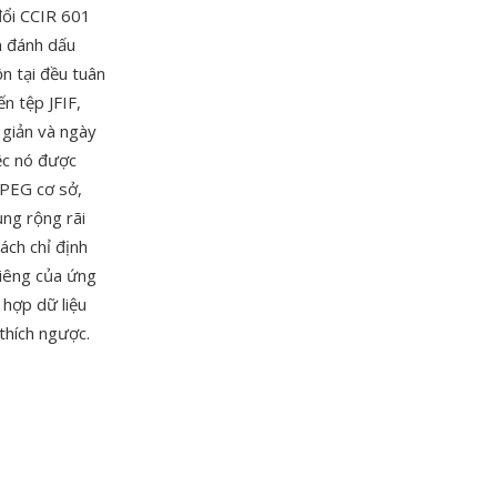
đổi CCIR 601
n đánh dấu
n tại đều tuân
n tệp JFIF,
 giản và ngày
ệc nó được
JPEG cơ sở,
ụng rộng rãi
ách chỉ định
riêng của ứng
 hợp dữ liệu
thích ngược.