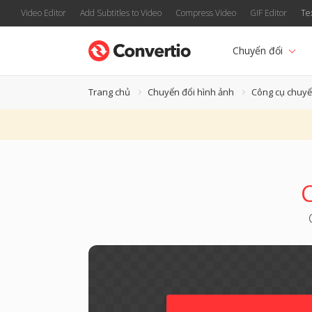
Video Editor
Add Subtitles to Video
Compress Video
GIF Editor
Te
Chuyển đổi
Trang chủ
Chuyển đổi hình ảnh
Công cụ chuyển
C