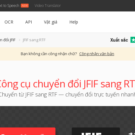
xt to Speech
Video Translator
OCR
API
Vật giá
Help
Xuất sắc
 đổi JFIF
JFIF sang RTF
Bạn không cần công nhận chữ?
Công nhận văn bản
ông cụ chuyển đổi JFIF sang R
Chuyển từ JFIF sang RTF — chuyển đổi trực tuyến nhan