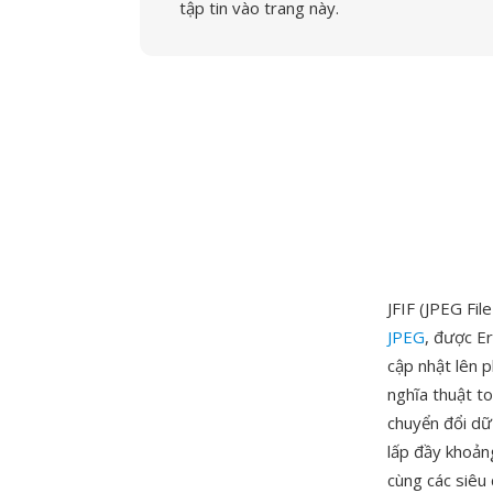
tập tin vào trang này.
JFIF (JPEG Fil
JPEG
, được E
cập nhật lên 
nghĩa thuật t
chuyển đổi dữ
lấp đầy khoản
cùng các siêu d