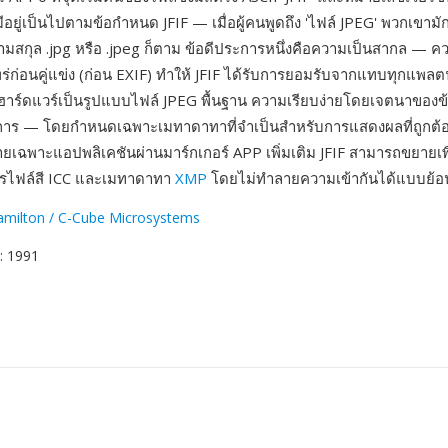
่มีอยู่เป็นไปตามข้อกำหนด JFIF — เมื่อผู้คนพูดถึง 'ไฟล์ JPEG' พวกเขาม
นามสกุล .jpg หรือ .jpeg ก็ตาม ข้อดีประการหนึ่งคือความเป็นสากล — คว
พร่ก่อนคู่แข่ง (ก่อน EXIF) ทำให้ JFIF ได้รับการยอมรับจากแทบทุกแพล
าร์ดแวร์เป็นรูปแบบไฟล์ JPEG พื้นฐาน ความเรียบง่ายโดยเจตนาของ
ะการ — โดยกำหนดเฉพาะเมทาดาทาที่จำเป็นสำหรับการแสดงผลที่ถูกต้อ
ยเฉพาะแอปพลิเคชันผ่านมาร์กเกอร์ APP เพิ่มเติม JFIF สามารถขยายเพื
ปรไฟล์สี ICC และเมทาดาทา
XMP
โดยไม่ทำลายความเข้ากันได้แบบย้อ
Hamilton / C-Cube Microsystems
: 1991