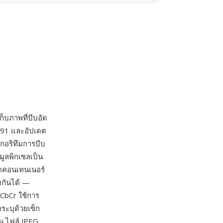
็บภาพที่บีบอัด
1991 และอัปเดต
กอริทึมการบีบ
มูลพิกเซลเป็น
นดคอนเทนเนอร์
มกันได้ —
YCbCr ใช้การ
ระบุด้วยเซ็ก
ัน ไฟล์ JPEG