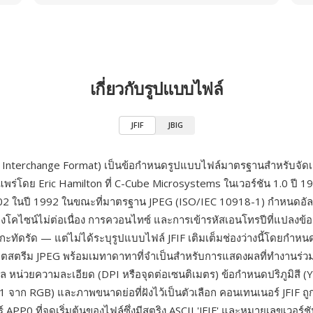
เกี่ยวกับรูปแบบไฟล์
JFIF
JBIG
le Interchange Format) เป็นข้อกำหนดรูปแบบไฟล์มาตรฐานสำหรับจัดเก
พร่โดย Eric Hamilton ที่ C-Cube Microsystems ในเวอร์ชัน 1.0 ปี 
1.02 ในปี 1992 ในขณะที่มาตรฐาน JPEG (ISO/IEC 10918-1) กำหนดอัล
โคไซน์ไม่ต่อเนื่อง การควอนไทซ์ และการเข้ารหัสเอนโทรปีที่แปลงข้อ
ะทัดรัด — แต่ไม่ได้ระบุรูปแบบไฟล์ JFIF เติมเต็มช่องว่างนี้โดยกำห
หุ้มบิตสตรีม JPEG พร้อมเมทาดาทาที่จำเป็นสำหรับการแสดงผลที่ทำงานร่ว
ซล หน่วยความละเอียด (DPI หรือจุดต่อเซนติเมตร) ข้อกำหนดปริภูมิสี (
 จาก RGB) และภาพขนาดย่อที่ฝังไว้เป็นตัวเลือก คอนเทนเนอร์ JFIF ถูก
์ APP0 ที่จุดเริ่มต้นของไฟล์ซึ่งมีสตริง ASCII 'JFIF' และหมายเลขเวอร์ช