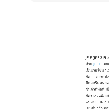
JFIF (JPEG Fi
ด้วย
JPEG
เผยแ
เป็นเวอร์ชัน 
อัด — การแปลง
บิตสตรีมขนาดก
ขั้นต่ำที่ห่อ
อัตราส่วนพิกเ
แปลง CCIR 601
เมนต์มาร์กเกอร