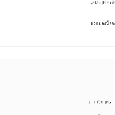
แปลง JFIF เ
ตัวแปลงนี้ร
JFIF เป็น JPG