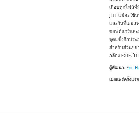
เกือบทุกไฟล์ที
JFIF แม้จะใช้
และวันที่เผยแ
ซอฟต์แวร์และฮ
จุดแข็งอีกปร
สำหรับส่วนขยา
กล้อง EXIF, โ
ผู้พัฒนา
:
Eric 
เผยแพร่ครั้งแรก