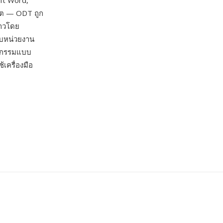
ft Word,
ลิต — ODT ถูก
ยาวโดย
ับหน่วยงาน
ตยกรรมแบบ
เครื่องมือ