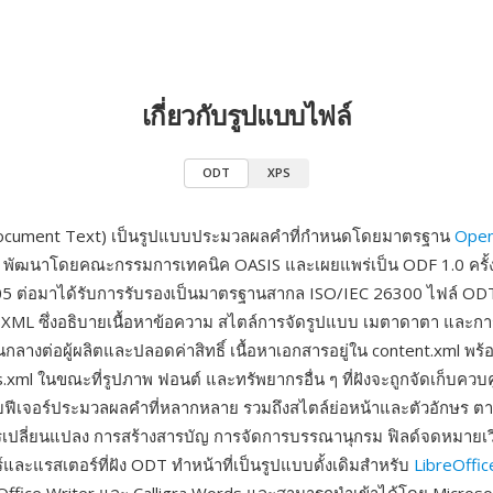
เกี่ยวกับรูปแบบไฟล์
ODT
XPS
cument Text) เป็นรูปแบบประมวลผลคำที่กำหนดโดยมาตรฐาน
Ope
พัฒนาโดยคณะกรรมการเทคนิค OASIS และเผยแพร่เป็น ODF 1.0 ครั้งแร
 ต่อมาได้รับการรับรองเป็นมาตรฐานสากล ISO/IEC 26300 ไฟล์ ODT
ร XML ซึ่งอธิบายเนื้อหาข้อความ สไตล์การจัดรูปแบบ เมตาดาตา และการต
นกลางต่อผู้ผลิตและปลอดค่าสิทธิ์ เนื้อหาเอกสารอยู่ใน content.xml พร
.xml ในขณะที่รูปภาพ ฟอนต์ และทรัพยากรอื่น ๆ ที่ฝังจะถูกจัดเก็บควบค
ับฟีเจอร์ประมวลผลคำที่หลากหลาย รวมถึงสไตล์ย่อหน้าและตัวอักษร ตา
เปลี่ยนแปลง การสร้างสารบัญ การจัดการบรรณานุกรม ฟิลด์จดหมายเ
และแรสเตอร์ที่ฝัง ODT ทำหน้าที่เป็นรูปแบบดั้งเดิมสำหรับ
LibreOffic