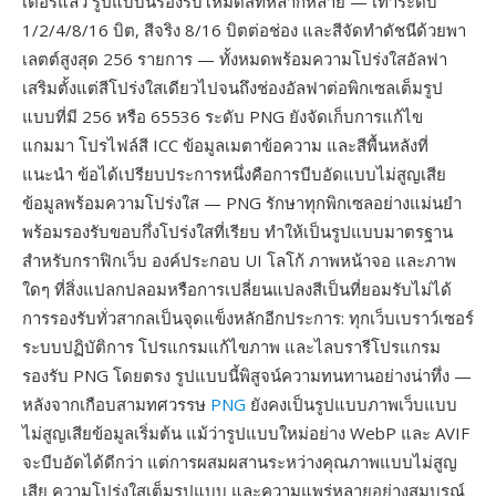
เตอร์แล้ว รูปแบบนี้รองรับโหมดสีที่หลากหลาย — เทาระดับ
1/2/4/8/16 บิต, สีจริง 8/16 บิตต่อช่อง และสีจัดทำดัชนีด้วยพา
เลตต์สูงสุด 256 รายการ — ทั้งหมดพร้อมความโปร่งใสอัลฟา
เสริมตั้งแต่สีโปร่งใสเดียวไปจนถึงช่องอัลฟาต่อพิกเซลเต็มรูป
แบบที่มี 256 หรือ 65536 ระดับ PNG ยังจัดเก็บการแก้ไข
แกมมา โปรไฟล์สี ICC ข้อมูลเมตาข้อความ และสีพื้นหลังที่
แนะนำ ข้อได้เปรียบประการหนึ่งคือการบีบอัดแบบไม่สูญเสีย
ข้อมูลพร้อมความโปร่งใส — PNG รักษาทุกพิกเซลอย่างแม่นยำ
พร้อมรองรับขอบกึ่งโปร่งใสที่เรียบ ทำให้เป็นรูปแบบมาตรฐาน
สำหรับกราฟิกเว็บ องค์ประกอบ UI โลโก้ ภาพหน้าจอ และภาพ
ใดๆ ที่สิ่งแปลกปลอมหรือการเปลี่ยนแปลงสีเป็นที่ยอมรับไม่ได้
การรองรับทั่วสากลเป็นจุดแข็งหลักอีกประการ: ทุกเว็บเบราว์เซอร์
ระบบปฏิบัติการ โปรแกรมแก้ไขภาพ และไลบรารีโปรแกรม
รองรับ PNG โดยตรง รูปแบบนี้พิสูจน์ความทนทานอย่างน่าทึ่ง —
หลังจากเกือบสามทศวรรษ
PNG
ยังคงเป็นรูปแบบภาพเว็บแบบ
ไม่สูญเสียข้อมูลเริ่มต้น แม้ว่ารูปแบบใหม่อย่าง WebP และ AVIF
จะบีบอัดได้ดีกว่า แต่การผสมผสานระหว่างคุณภาพแบบไม่สูญ
เสีย ความโปร่งใสเต็มรูปแบบ และความแพร่หลายอย่างสมบูรณ์