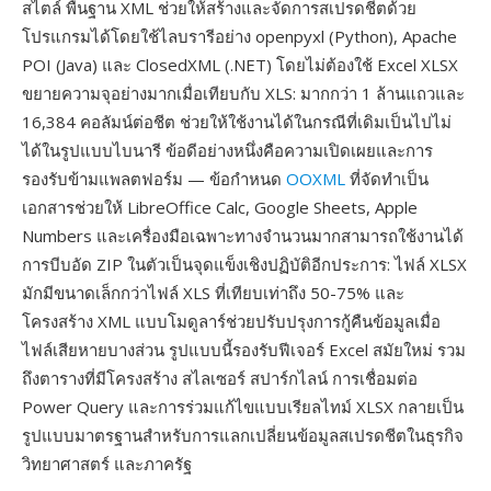
สไตล์ พื้นฐาน XML ช่วยให้สร้างและจัดการสเปรดชีตด้วย
โปรแกรมได้โดยใช้ไลบรารีอย่าง openpyxl (Python), Apache
POI (Java) และ ClosedXML (.NET) โดยไม่ต้องใช้ Excel XLSX
ขยายความจุอย่างมากเมื่อเทียบกับ XLS: มากกว่า 1 ล้านแถวและ
16,384 คอลัมน์ต่อชีต ช่วยให้ใช้งานได้ในกรณีที่เดิมเป็นไปไม่
ได้ในรูปแบบไบนารี ข้อดีอย่างหนึ่งคือความเปิดเผยและการ
รองรับข้ามแพลตฟอร์ม — ข้อกำหนด
OOXML
ที่จัดทำเป็น
เอกสารช่วยให้ LibreOffice Calc, Google Sheets, Apple
Numbers และเครื่องมือเฉพาะทางจำนวนมากสามารถใช้งานได้
การบีบอัด ZIP ในตัวเป็นจุดแข็งเชิงปฏิบัติอีกประการ: ไฟล์ XLSX
มักมีขนาดเล็กกว่าไฟล์ XLS ที่เทียบเท่าถึง 50-75% และ
โครงสร้าง XML แบบโมดูลาร์ช่วยปรับปรุงการกู้คืนข้อมูลเมื่อ
ไฟล์เสียหายบางส่วน รูปแบบนี้รองรับฟีเจอร์ Excel สมัยใหม่ รวม
ถึงตารางที่มีโครงสร้าง สไลเซอร์ สปาร์กไลน์ การเชื่อมต่อ
Power Query และการร่วมแก้ไขแบบเรียลไทม์ XLSX กลายเป็น
รูปแบบมาตรฐานสำหรับการแลกเปลี่ยนข้อมูลสเปรดชีตในธุรกิจ
วิทยาศาสตร์ และภาครัฐ