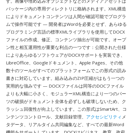
す。画像や埋め込みオブジェクトなどのメディアアセットは
パッケージ内の専用ディレクトリに格納されます。XML構造
によりドキュメントコンテンツは人間が確認可能でプログラ
ムで操作可能です — 開発者はWordを必要とせず、あらゆる
プログラミング言語の標準XMLライブラリを使用してDOCX
ファイルの作成、修正、コンテンツ抽出が可能です。オープ
ン性と相互運用性が重要な利点の一つです：公開された仕様
によりあらゆるソフトウェアがDOCXサポートを実装でき、
LibreOffice、Googleドキュメント、Apple Pages、その他
数十のツールがすべてのプラットフォームでこの形式の読み
書きに対応しています。組み込みのZIP圧縮がはもう一つの
実用的な強みです — DOCXファイルは同等のDOCファイル
よりも大幅に小さく、モジュラーXML構造により一つのパー
ツの破損がドキュメント全体を必ずしも破壊しないため、ク
ラッシュ回復性が向上しています。この形式はSmartArt、コ
ンテンツコントロール、文献目録管理、
アクセシビリティ
メ
タデータ、リアルタイム共同編集など、すべての最新Word
機能をサポートしています。DOCXはビジネス、教育、政府