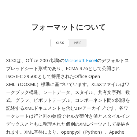
フォーマットについて
XLSX
HEIF
XLSXは、Office 2007以降の
Microsoft Excel
のデフォルトス
プレッドシート形式であり、ECMA-376として公開され
ISO/IEC 29500として採用されたOffice Open
XML（OOXML）標準に基づいています。XLSXファイルはワ
ークブック構造、シートデータ、スタイル、共有文字列、数
式、グラフ、ピボットテーブル、コンポーネント間の関係を
記述するXMLドキュメントを含むZIPアーカイブです。各ワ
ークシートは行と列の参照でセルが型付き値とスタイルイン
デックスとともに整理された個別のXMLパーツとして格納さ
れます。XML基盤により、openpyxl（Python）、Apache