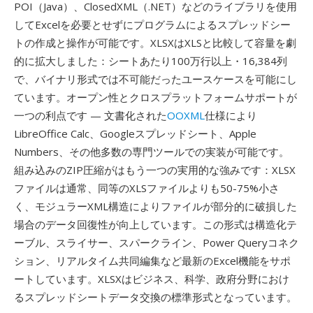
POI（Java）、ClosedXML（.NET）などのライブラリを使用
してExcelを必要とせずにプログラムによるスプレッドシー
トの作成と操作が可能です。XLSXはXLSと比較して容量を劇
的に拡大しました：シートあたり100万行以上・16,384列
で、バイナリ形式では不可能だったユースケースを可能にし
ています。オープン性とクロスプラットフォームサポートが
一つの利点です — 文書化された
OOXML
仕様により
LibreOffice Calc、Googleスプレッドシート、Apple
Numbers、その他多数の専門ツールでの実装が可能です。
組み込みのZIP圧縮がはもう一つの実用的な強みです：XLSX
ファイルは通常、同等のXLSファイルよりも50-75%小さ
く、モジュラーXML構造によりファイルが部分的に破損した
場合のデータ回復性が向上しています。この形式は構造化テ
ーブル、スライサー、スパークライン、Power Queryコネク
ション、リアルタイム共同編集など最新のExcel機能をサポ
ートしています。XLSXはビジネス、科学、政府分野におけ
るスプレッドシートデータ交換の標準形式となっています。