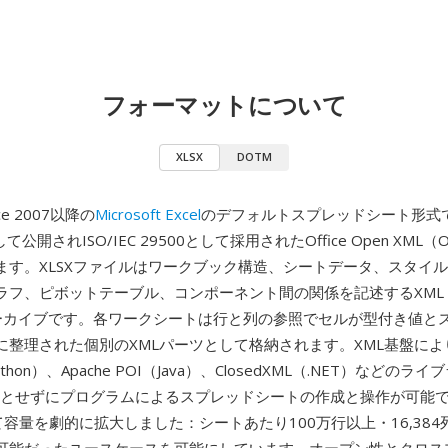
フォーマットについて
XLSX
DOTM
ce 2007以降の
Microsoft Excel
のデフォルトスプレッドシート形式
して公開されISO/IEC 29500として採用されたOffice Open XML
ます。XLSXファイルはワークブック構造、シートデータ、スタイ
ラフ、ピボットテーブル、コンポーネント間の関係を記述するXML
アーカイブです。各ワークシートは行と列の参照でセルが型付き値と
に整理された個別のXMLパーツとして格納されます。XML基盤によ
Python）、Apache POI（Java）、ClosedXML（.NET）などの
必要とせずにプログラムによるスプレッドシートの作成と操作が可能です
て容量を劇的に拡大しました：シートあたり100万行以上・16,38