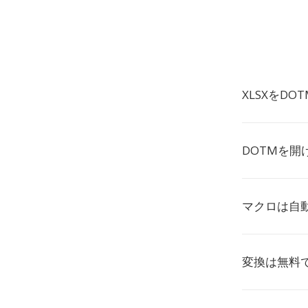
XLSXをD
DOTMを開
マクロは自
変換は無料で