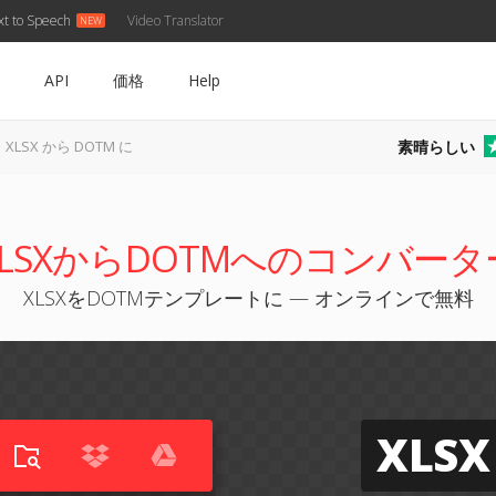
xt to Speech
Video Translator
API
価格
Help
素晴らしい
XLSX から DOTM に
XLSXからDOTMへのコンバータ
XLSXをDOTMテンプレートに — オンラインで無料
XLSX