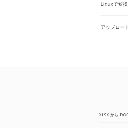
Linuxで変
アップロー
XLSX から DO