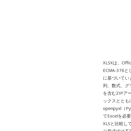
XLSXは、Offi
ECMA-376と
に基づいてい
列、数式、グ
を含むZIP
ックスととも
openpyxl（
てExcelを
XLSと比較し