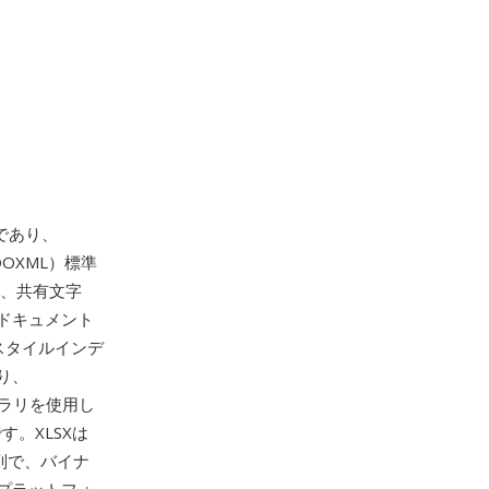
であり、
（OOXML）標準
ル、共有文字
ドキュメント
スタイルインデ
り、
ライブラリを使用し
。XLSXは
4列で、バイナ