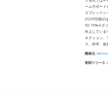
リ形式では不
ームサポート
スプレッドシー
のZIP圧縮が
50-75%
向上しています
ネクション、リ
ス、科学、政
開発元
:
Micros
初回リリース
: