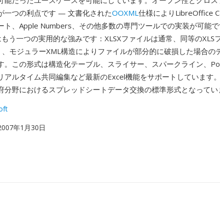
可能だったユースケースを可能にしています。オープン性とクロス
が一つの利点です — 文書化された
OOXML
仕様によりLibreOffice C
ト、Apple Numbers、その他多数の専門ツールでの実装が可能
はもう一つの実用的な強みです：XLSXファイルは通常、同等のXLS
小さく、モジュラーXML構造によりファイルが部分的に破損した場合の
。この形式は構造化テーブル、スライサー、スパークライン、Power
アルタイム共同編集など最新のExcel機能をサポートしています。
府分野におけるスプレッドシートデータ交換の標準形式となってい
oft
 2007年1月30日