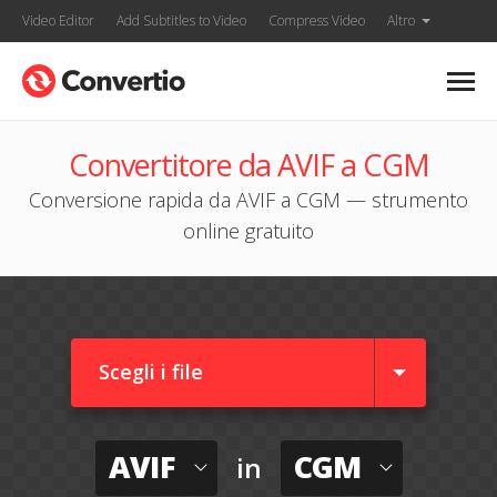
Video Editor
Add Subtitles to Video
Compress Video
Altro
Convertitore da AVIF a CGM
Conversione rapida da AVIF a CGM — strumento
online gratuito
Scegli i file
AVIF
CGM
in