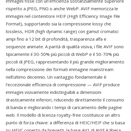
immagini fisse con un'efficienza sostanzialmente superiore
rispetto a JPEG, PNG o anche WebP. AVIF memorizza le
immagini nel contenitore HEIF (High Efficiency Image File
Format), supportando sia la compressione lossy che
lossless, HDR (high dynamic range) con gamut cromatici
ampi fino a 12 bit di profondità, trasparenza alfa e
sequenze animate. A parità di qualità visiva, i file AVIF sono
tipicamente il 30-50% più piccoli di WebP e il 50-70% più
piccoli di JPEG, rappresentando il più grande miglioramento
nella compressione dei formati immagine mainstream
nell'ultimo decennio. Un vantaggio fondamentale è
l'eccezionale efficienza di compressione — AVIF produce
immagini visivamente indistinguibili a dimensioni
drasticamente inferiori, riducendo direttamente il consumo
di banda e migliorando i tempi di caricamento delle pagine
web. Il modello di licenza royalty-free costituisce un altro
punto di forza chiave: a differenza di HEIC/HEIF che si basa
su HEVC coperto da brevetti, la base AV1 di AVIF è libera