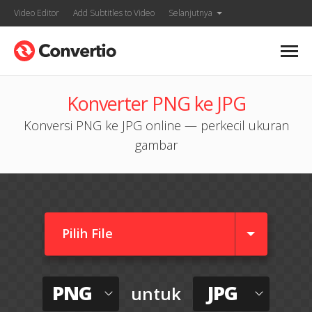
Video Editor
Add Subtitles to Video
Selanjutnya
Konverter PNG ke JPG
Konversi PNG ke JPG online — perkecil ukuran
gambar
Pilih File
PNG
JPG
untuk