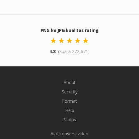
PNG ke JPG kualitas rating
4.8
(Suara 272,671)
About
Security
Format
Help
Status
Alat konversi video