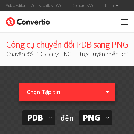
Video Editor
Add Subtitles to Video
Compress Video
Thêm
Công cụ chuyển đổi PDB sang PNG
Chuyển đổi PDB sang PNG — trực tuyến miễn phí
Chọn Tập tin
PDB
PNG
đến