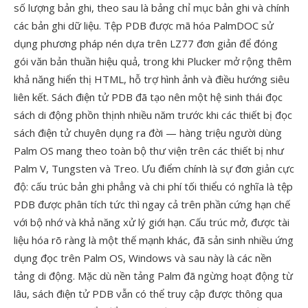
số lượng bản ghi, theo sau là bảng chỉ mục bản ghi và chính
các bản ghi dữ liệu. Tệp PDB được mã hóa PalmDOC sử
dụng phương pháp nén dựa trên LZ77 đơn giản để đóng
gói văn bản thuần hiệu quả, trong khi Plucker mở rộng thêm
khả năng hiển thị HTML, hỗ trợ hình ảnh và điều hướng siêu
liên kết. Sách điện tử PDB đã tạo nên một hệ sinh thái đọc
sách di động phồn thịnh nhiều năm trước khi các thiết bị đọc
sách điện tử chuyên dụng ra đời — hàng triệu người dùng
Palm OS mang theo toàn bộ thư viện trên các thiết bị như
Palm V, Tungsten và Treo. Ưu điểm chính là sự đơn giản cực
độ: cấu trúc bản ghi phẳng và chi phí tối thiểu có nghĩa là tệp
PDB được phân tích tức thì ngay cả trên phần cứng hạn chế
với bộ nhớ và khả năng xử lý giới hạn. Cấu trúc mở, được tài
liệu hóa rõ ràng là một thế mạnh khác, đã sản sinh nhiều ứng
dụng đọc trên Palm OS, Windows và sau này là các nền
tảng di động. Mặc dù nền tảng Palm đã ngừng hoạt động từ
lâu, sách điện tử PDB vẫn có thể truy cập được thông qua