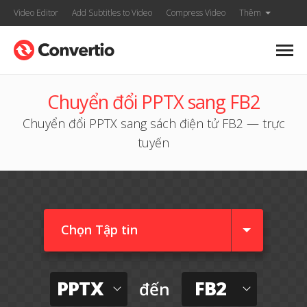
Video Editor
Add Subtitles to Video
Compress Video
Thêm
Chuyển đổi PPTX sang FB2
Chuyển đổi PPTX sang sách điện tử FB2 — trực
tuyến
Chọn Tập tin
PPTX
FB2
đến