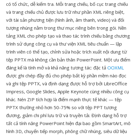
có tổ chức, dễ kiểm tra. Mỗi trang chiếu, bố cục trang chiếu
và trang chiếu chủ được lưu trữ như phần XML riêng biệt,
với tài sản phương tiện (hình ảnh, âm thanh, video) và đối
tượng nhúng nằm trong thư mục riêng bên trong gói. Nền
tảng XML cho phép tạo và thao tác trình chiếu bằng chương
trình sử dụng công cụ và thư viện XML tiêu chuẩn — lập
trình viên có thể tạo, chỉnh sửa hoặc trích xuất nội dung từ
tệp PPTX mà không cần bản thân PowerPoint. Một ưu điểm
đáng kể là tính mở và khả năng tương tác: đặc tả
OOXML
được ghi chép đầy đủ cho phép bất kỳ phần mềm nào đọc
và ghi tệp PPTX, và định dạng được hỗ trợ bởi LibreOffice
Impress, Google Slides, Apple Keynote cùng nhiều công cụ
khác. Nén ZIP tích hợp là điểm mạnh thực tế khác — tệp
PPTX thường nhỏ hơn 50-75% so với tệp PPT tương
đương, giảm chi phí lưu trữ và truyền tải. Định dạng hỗ trợ
tất cả tính năng PowerPoint hiện đại bao gồm SmartArt, mô
hình 3D, chuyển tiếp morph, phông chữ nhúng, siêu dữ liệu