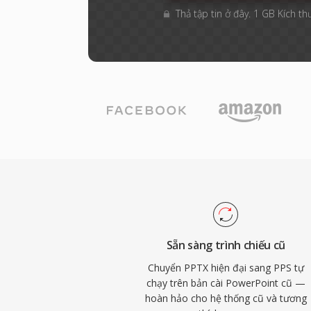
Thả tập tin ở đây. 1 GB Kích th
Sẵn sàng trình chiếu cũ
Chuyển PPTX hiện đại sang PPS tự
chạy trên bản cài PowerPoint cũ —
hoàn hảo cho hệ thống cũ và tương