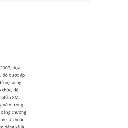
 2007, dựa
u đó được áp
tả nội dung
ổ chức, dễ
hư phần XML
ng nằm trong
ếu bằng chương
hỉnh sửa hoặc
m đáng kể là