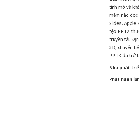
tính mở và kh
mềm nào đọc v
Slides, Apple
tệp PPTX thườ
truyền tải. Đ
3D, chuyển ti
PPTX đã trở th
Nhà phát tri
Phát hành lầ