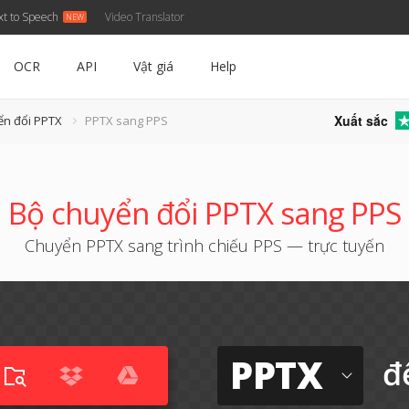
xt to Speech
Video Translator
OCR
API
Vật giá
Help
Xuất sắc
ển đổi PPTX
PPTX sang PPS
Bộ chuyển đổi PPTX sang PPS
Chuyển PPTX sang trình chiếu PPS — trực tuyến
PPTX
đ