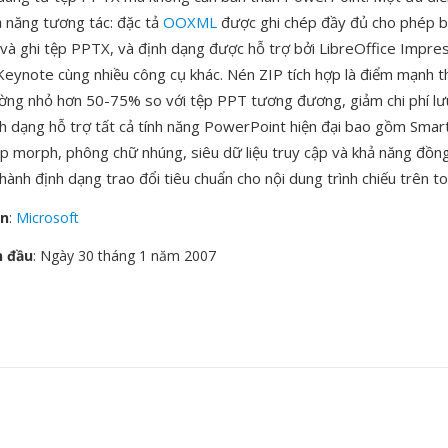
ả năng tương tác: đặc tả
OOXML
được ghi chép đầy đủ cho phép b
à ghi tệp PPTX, và định dạng được hỗ trợ bởi LibreOffice Impre
 Keynote cùng nhiều công cụ khác. Nén ZIP tích hợp là điểm mạnh 
ng nhỏ hơn 50-75% so với tệp PPT tương đương, giảm chi phí lư
ịnh dạng hỗ trợ tất cả tính năng PowerPoint hiện đại bao gồm Smar
ếp morph, phông chữ nhúng, siêu dữ liệu truy cập và khả năng đồn
ành định dạng trao đổi tiêu chuẩn cho nội dung trình chiếu trên toà
ển
:
Microsoft
n đầu
: Ngày 30 tháng 1 năm 2007