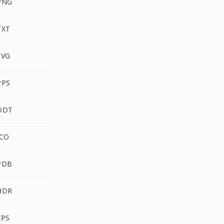
PNG
TXT
SVG
PPS
 ODT
ICO
PDB
HDR
XPS