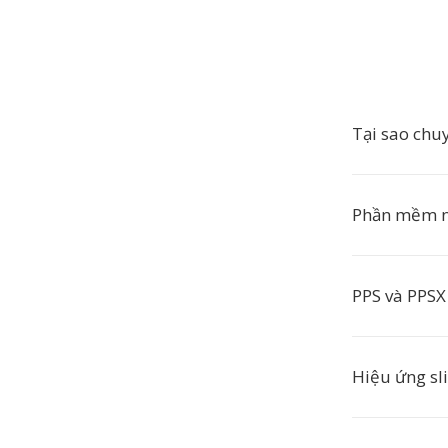
Tại sao chu
Phần mềm n
PPS và PPSX
Hiệu ứng sl