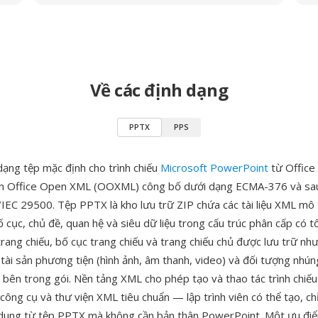
Về các định dạng
PPTX
PPS
dạng tệp mặc định cho trình chiếu
Microsoft PowerPoint
từ Office
uẩn Office Open XML (OOXML) công bố dưới dạng ECMA-376 và sa
IEC 29500. Tệp PPTX là kho lưu trữ ZIP chứa các tài liệu XML mô 
ố cục, chủ đề, quan hệ và siêu dữ liệu trong cấu trúc phân cấp có t
trang chiếu, bố cục trang chiếu và trang chiếu chủ được lưu trữ n
i tài sản phương tiện (hình ảnh, âm thanh, video) và đối tượng nhú
 bên trong gói. Nền tảng XML cho phép tạo và thao tác trình chi
công cụ và thư viện XML tiêu chuẩn — lập trình viên có thể tạo, c
i dung từ tệp PPTX mà không cần bản thân PowerPoint. Một ưu điể