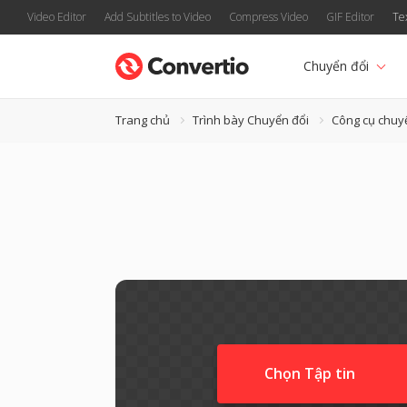
Video Editor
Add Subtitles to Video
Compress Video
GIF Editor
Te
Chuyển đổi
Trang chủ
Trình bày Chuyển đổi
Công cụ chuy
Chọn Tập tin