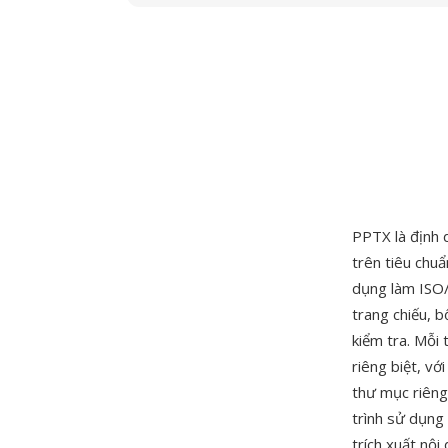
PPTX là định 
trên tiêu ch
dụng làm ISO/
trang chiếu, b
kiểm tra. Mỗi 
riêng biệt, vớ
thư mục riêng
trình sử dụng 
trích xuất nộ