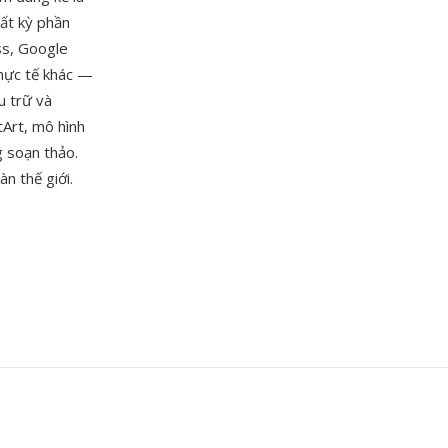
ất kỳ phần
ss, Google
thực tế khác —
u trữ và
tArt, mô hình
g soạn thảo.
n thế giới.