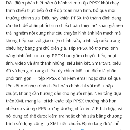
Đặc điểm phân biệt nằm ở hành vi: mở tệp PPSX khởi chạy
trình chiếu trực tiếp ở chế độ toàn màn hình, bỏ qua môi
trường chỉnh sửa. Điều này khiến PPSX trở thành định dạng
ưa thích để phân phối trình chiếu hoàn thiện nơi khán giả nên
trải nghiệm nội dung như câu chuyện hình ảnh liền mạch mà
không tiếp xúc với giao diện chỉnh sửa, trình sắp xếp trang
chiếu hay bảng ghi chú diễn giả. Tệp PPSX hỗ trợ mọi tính
năng hình ảnh có trong PPTX bao gồm chuyển tiếp, hoạt
ảnh, video và âm thanh nhúng, siêu liên kết, SmartArt, biểu
đồ và hẹn giờ trang chiếu tùy chỉnh. Một ưu điểm là phân
phối tinh gọn — tệp PPSX đính kèm email hoặc chia sẻ qua
liên kết mở như trình chiếu hoàn chỉnh chỉ với một nhấp
chuột, không cần hướng dẫn cho người nhận. Nền tảng dựa
trên XML mang lại lợi ích khác: tệp PPSX thường nhỏ hơn
nhiều so với tệp PPS tương đương nhờ nén ZIP tích hợp, và
nội dung có thể được kiểm tra hoặc chỉnh sửa bằng chương
trình sử dụng công cụ XML tiêu chuẩn. Định dạng được hỗ