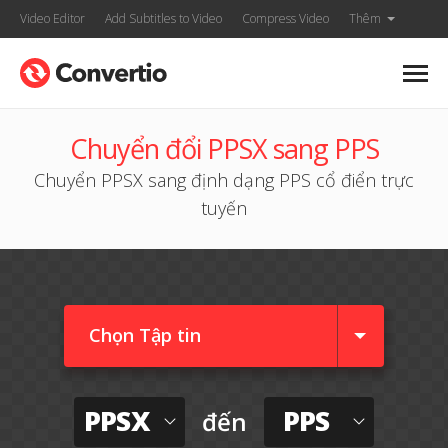
Video Editor
Add Subtitles to Video
Compress Video
Thêm
Chuyển đổi PPSX sang PPS
Chuyển PPSX sang định dạng PPS cổ điển trực
tuyến
Chọn Tập tin
PPSX
PPS
đến