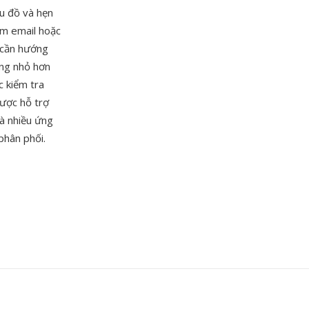
ểu đồ và hẹn
èm email hoặc
g cần hướng
ờng nhỏ hơn
c kiểm tra
ược hỗ trợ
và nhiều ứng
phân phối.