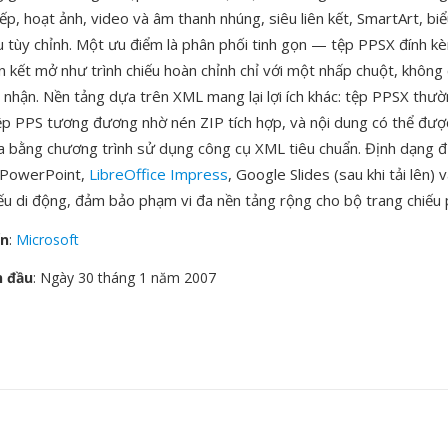
p, hoạt ảnh, video và âm thanh nhúng, siêu liên kết, SmartArt, bi
ếu tùy chỉnh. Một ưu điểm là phân phối tinh gọn — tệp PPSX đính k
ên kết mở như trình chiếu hoàn chỉnh chỉ với một nhấp chuột, khôn
 nhận. Nền tảng dựa trên XML mang lại lợi ích khác: tệp PPSX thư
tệp PPS tương đương nhờ nén ZIP tích hợp, và nội dung có thể đượ
a bằng chương trình sử dụng công cụ XML tiêu chuẩn. Định dạng đ
g PowerPoint,
LibreOffice Impress
, Google Slides (sau khi tải lên) 
iếu di động, đảm bảo phạm vi đa nền tảng rộng cho bộ trang chiếu 
ển
:
Microsoft
n đầu
: Ngày 30 tháng 1 năm 2007