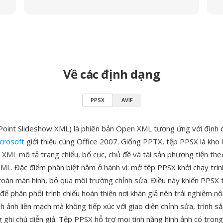
Về các định dạng
PPSX
AVIF
oint Slideshow XML) là phiên bản Open XML tương ứng với định 
crosoft
giới thiệu cùng Office 2007. Giống PPTX, tệp PPSX là kho 
 XML mô tả trang chiếu, bố cục, chủ đề và tài sản phương tiện the
ML. Đặc điểm phân biệt nằm ở hành vi: mở tệp PPSX khởi chạy trìn
 toàn màn hình, bỏ qua môi trường chỉnh sửa. Điều này khiến PPSX 
để phân phối trình chiếu hoàn thiện nơi khán giả nên trải nghiệm n
h ảnh liền mạch mà không tiếp xúc với giao diện chỉnh sửa, trình s
g ghi chú diễn giả. Tệp PPSX hỗ trợ mọi tính năng hình ảnh có tro