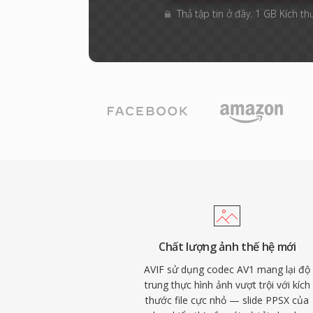
Thả tập tin ở đây. 1 GB Kích th
Chất lượng ảnh thế hệ mới
AVIF sử dụng codec AV1 mang lại độ
trung thực hình ảnh vượt trội với kích
thước file cực nhỏ — slide PPSX của