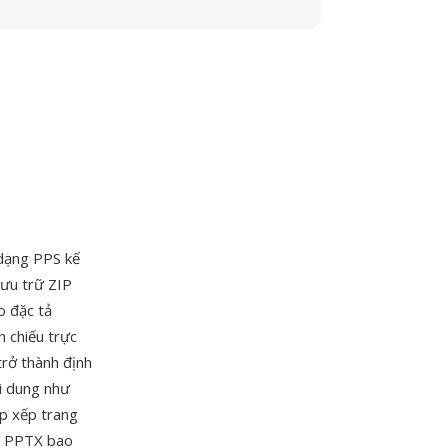
dạng PPS kế
lưu trữ ZIP
o đặc tả
h chiếu trực
trở thành định
ội dung như
ắp xếp trang
ng PPTX bao