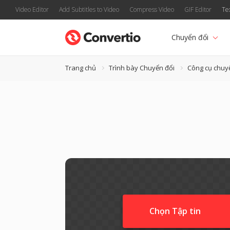
Video Editor
Add Subtitles to Video
Compress Video
GIF Editor
Te
Chuyển đổi
Trang chủ
Trình bày Chuyển đổi
Công cụ chuy
Chọn Tập tin