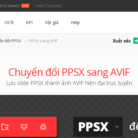
xt to Speech
Video Translator
OCR
API
Vật giá
Help
Xuất sắc
ển đổi PPSX
PPSX sang AVIF
Chuyển đổi PPSX sang AVIF
Lưu slide PPSX thành ảnh AVIF hiện đại trực tuyến
PPSX
đ