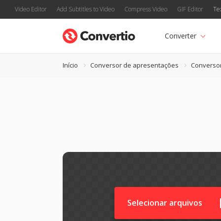
Video Editor
Add Subtitles to Video
Compress Video
GIF Editor
Te
Converter
Início
Conversor de apresentações
Converso
Selecionar arquivos