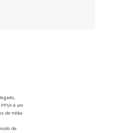
legado,
o PPSX é um
os de mídia
 modo de