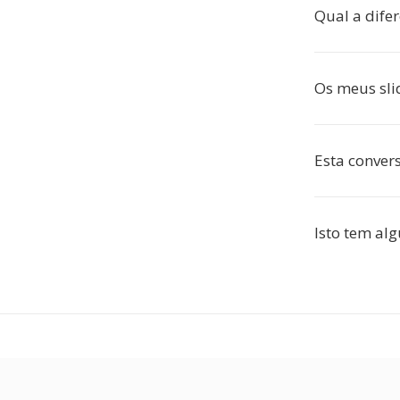
Qual a dife
Os meus slid
Esta convers
Isto tem al