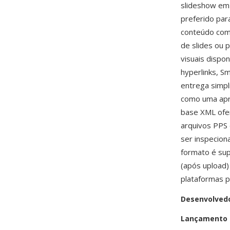
slideshow em 
preferido par
conteúdo como
de slides ou 
visuais dispo
hyperlinks, S
entrega simpl
como uma apre
base XML ofer
arquivos PPS
ser inspecio
formato é su
(após upload)
plataformas p
Desenvolved
Lançamento i