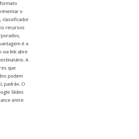
 formato
erimentar o
 classificador
os recursos
orporados,
 vantagem é a
via link abre
stinatário. A
res que
údos podem
L padrão. O
oogle Slides
cance entre