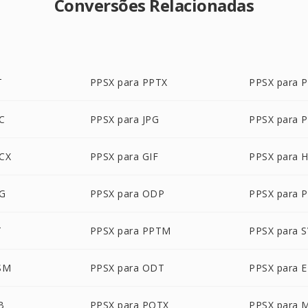
Conversões Relacionadas
T
PPSX para PPTX
PPSX para 
C
PPSX para JPG
PPSX para 
CX
PPSX para GIF
PPSX para 
EG
PPSX para ODP
PPSX para 
T
PPSX para PPTM
PPSX para 
SM
PPSX para ODT
PPSX para 
B
PPSX para POTX
PPSX para 