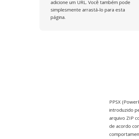
adicione um URL. Você também pode
simplesmente arrastá-lo para esta
página.
PPSX (PowerP
introduzido p
arquivo ZIP c
de acordo com
comportament