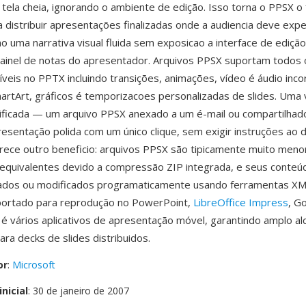
tela cheia, ignorando o ambiente de edição. Isso torna o PPSX o
a distribuir apresentações finalizadas onde a audiencia deve exp
 uma narrativa visual fluida sem exposicao a interface de edição,
painel de notas do apresentador. Arquivos PPSX suportam todos 
níveis no PPTX incluindo transições, animações, vídeo é áudio inc
martArt, gráficos é temporizacoes personalizadas de slides. Uma
ificada — um arquivo PPSX anexado a um é-mail ou compartilhado 
sentação polida com um único clique, sem exigir instruções ao de
ece outro beneficio: arquivos PPSX são tipicamente muito meno
 equivalentes devido a compressão ZIP integrada, e seus conte
nados ou modificados programaticamente usando ferramentas XM
portado para reprodução no PowerPoint,
LibreOffice Impress
, G
 é vários aplicativos de apresentação móvel, garantindo amplo al
ara decks de slides distribuidos.
or
:
Microsoft
nicial
: 30 de janeiro de 2007