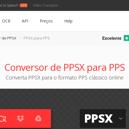
xt to Speech
Video Translator
OCR
API
Preços
Help
Excelente
r de PPSX
PPSX para PPS
Conversor de PPSX para PPS
Converta PPSX para o formato PPS clássico online
PPSX