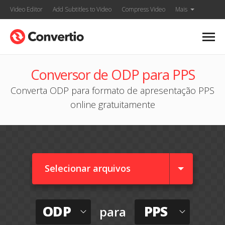
Video Editor
Add Subtitles to Video
Compress Video
Mais
Conversor de ODP para PPS
Converta ODP para formato de apresentação PPS
online gratuitamente
Selecionar arquivos
ODP
PPS
para