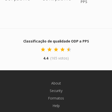
PPS
Classificação de qualidade ODP a PPS
4.4
(165 votos)
About
Security
Formatos
Help