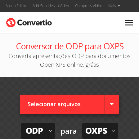
Video Editor
Add Subtitles to Video
Compress Video
Mais
Conversor de ODP para OXPS
Converta apresentações ODP para documentos
Open XPS online, grátis
Selecionar arquivos
ODP
OXPS
para