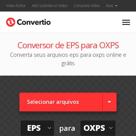
Video Editor
Add Subtitles to Video
Compress Video
Mais
Conversor de EPS para OXPS
Converta seus arquivos eps para oxps online e
grátis
Selecionar arquivos
EPS
OXPS
para