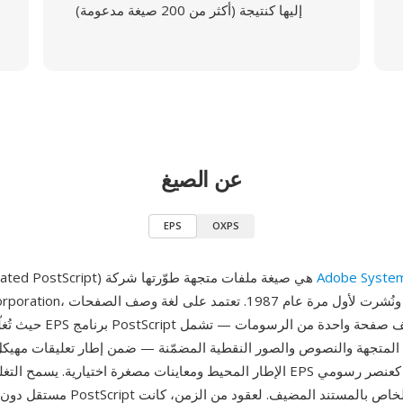
إليها كنتيجة (أكثر من 200 صيغة مدعومة)
عن الصيغ
EPS
OXPS
Adobe Syste
EPS (Encapsulated PostScript) هي صيغة ملفات متجهة طوّرتها شركة
المتجهة والنصوص والصور النقطية المضمّنة — ضمن إطار تعليقات مهيكل 
الإطار المحيط ومعاينات مصغرة اختيارية. يسمح التغليف بإدراج ملف EPS في 
مستقل دون التداخل مع كود PostScript الخ