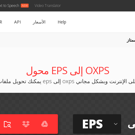
xt to Speech
Video Translator
Help
الأسعار
API
R
متاز
محول EPS إلى OXPS
نك تحويل ملفات eps إلى oxps على الإنترنت وبشكل مجاني
EPS
ى