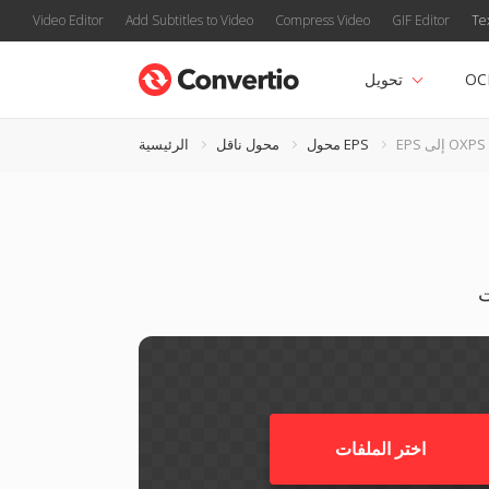
Video Editor
Add Subtitles to Video
Compress Video
GIF Editor
Te
OC
تحويل
EPS إلى OXPS
محول EPS
محول ناقل
الرئيسية
اختر الملفات