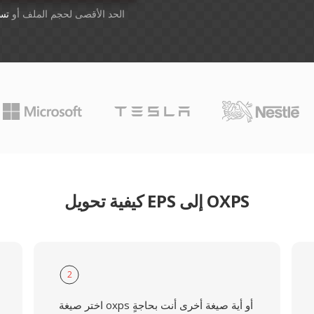
أسقِط الملفات هنا. 1 GB الحد الأقصى لحجم الملف أو
تس
كيفية تحويل EPS إلى OXPS
2
اختر صيغة oxps أو أية صيغة أخرى أنت بحاجةٍ