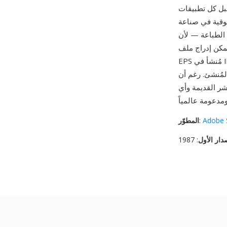
قبل كل تطبيقات
ثوقية في صناعة
الطباعة — لأن EPS تحتوي على تعليمات PostScript مستقلة عن الأجهزة، يكون الإخراج متسقاً عبر
يمكن إدراج ملف
إلى حد كبير في سير العمل الحديث، تبقى الصيغة
ر القديمة وأي
Adobe 
:
المطوّر
دار الأول
: 1987