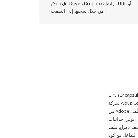
وGoogle Drive وDropbox، ورابط URL أو
من خلال سحبها إلى الصفحة.
شركة Aldus Corporation، ونُشرت لأول مرة عام 1987. تعتمد على لغة وصف الصفحات PostScript
من Adobe، حيث تُغلّف EPS برنامج PostScript متكاملاً يصف صفحة واحدة من الرسومات — تشمل
يوفر إحداثيات
مستند آخر كعنصر رسومي
اص بالمستند المضيف. لعقود من الزمن، كانت EPS صيغة