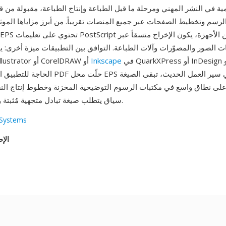
لمية في النشر المهني ومرحلة ما قبل الطباعة وإنتاج الطباعة، مقبولة من 
لرسم وتخطيط الصفحات عبر جميع المنصات تقريباً. من أبرز مزاياها المو
 الصور والمصوّرات وآلات الطباعة. التوافق بين التطبيقات ميزة أخرى: 
في QuarkXPress أو InDesign أو Word دون
Inkscape
EPS مُنشأ في Illustrator أو CorelDRAW أو
الحاجة للتطبيق المُنشئ. رغم أن PDF حلّت محل EPS 
ى نطاق واسع في مكتبات الرسوم التوضيحية المخزنة وخطوط إنتاج النش
سياق يتطلب صيغة تبادل متجهية مُثبتة ومدعومة عالمياً.
Systems
الإص