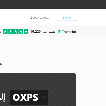
تسجيل
تسجيل الدخول
تقييم على
10,220
م
يمك
OXPS
إل