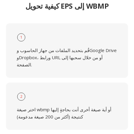
كيفية تحويل EPS إلى WBMP
1
قُم بتحديد الملفات من جهاز الحاسوب وGoogle Drive
وDropbox، ورابط URL أو من خلال سحبها إلى
الصفحة.
2
اختر صيغة wbmp أو أية صيغة أخرى أنت بحاجةٍ إليها
كنتيجة (أكثر من 200 صيغة مدعومة)