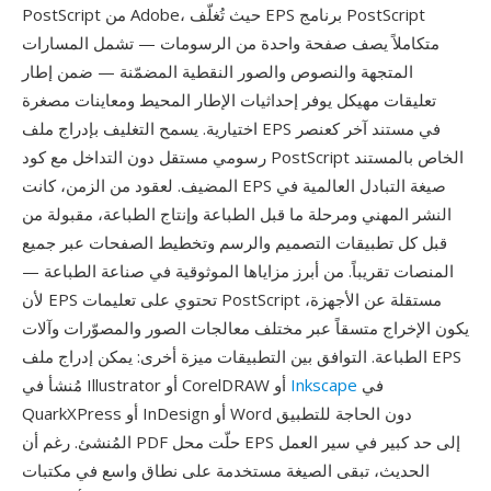
PostScript من Adobe، حيث تُغلّف EPS برنامج PostScript
متكاملاً يصف صفحة واحدة من الرسومات — تشمل المسارات
المتجهة والنصوص والصور النقطية المضمّنة — ضمن إطار
تعليقات مهيكل يوفر إحداثيات الإطار المحيط ومعاينات مصغرة
اختيارية. يسمح التغليف بإدراج ملف EPS في مستند آخر كعنصر
رسومي مستقل دون التداخل مع كود PostScript الخاص بالمستند
المضيف. لعقود من الزمن، كانت EPS صيغة التبادل العالمية في
النشر المهني ومرحلة ما قبل الطباعة وإنتاج الطباعة، مقبولة من
قبل كل تطبيقات التصميم والرسم وتخطيط الصفحات عبر جميع
المنصات تقريباً. من أبرز مزاياها الموثوقية في صناعة الطباعة —
لأن EPS تحتوي على تعليمات PostScript مستقلة عن الأجهزة،
يكون الإخراج متسقاً عبر مختلف معالجات الصور والمصوّرات وآلات
الطباعة. التوافق بين التطبيقات ميزة أخرى: يمكن إدراج ملف EPS
في
Inkscape
مُنشأ في Illustrator أو CorelDRAW أو
QuarkXPress أو InDesign أو Word دون الحاجة للتطبيق
المُنشئ. رغم أن PDF حلّت محل EPS إلى حد كبير في سير العمل
الحديث، تبقى الصيغة مستخدمة على نطاق واسع في مكتبات