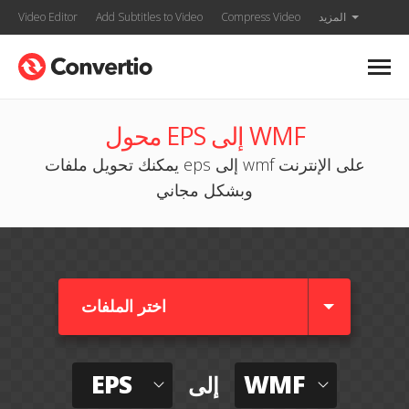
المزيد
Compress Video
Add Subtitles to Video
Video Editor
محول EPS إلى WMF
يمكنك تحويل ملفات eps إلى wmf على الإنترنت
وبشكل مجاني
اختر الملفات
EPS
WMF
إلى