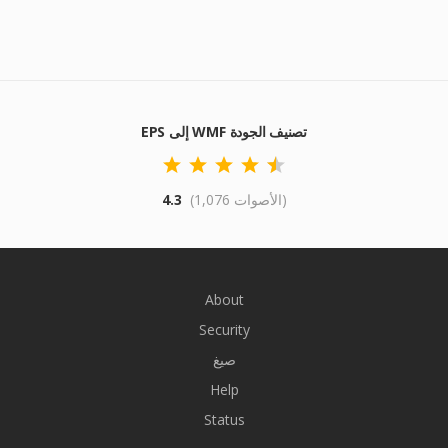
EPS إلى WMF تصنيف الجودة
(1,076 الأصوات)
4.3
About
Security
صيغ
Help
Status