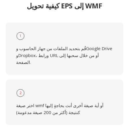
كيفية تحويل EPS إلى WMF
1
قُم بتحديد الملفات من جهاز الحاسوب وGoogle Drive
وDropbox، ورابط URL أو من خلال سحبها إلى
الصفحة.
2
اختر صيغة wmf أو أية صيغة أخرى أنت بحاجةٍ إليها
كنتيجة (أكثر من 200 صيغة مدعومة)