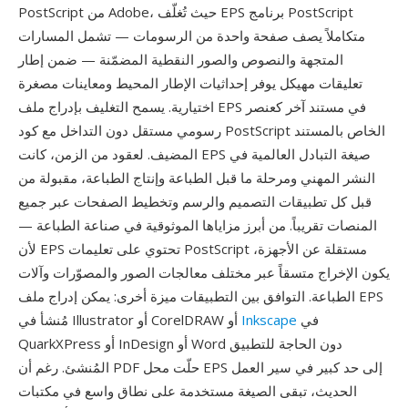
PostScript من Adobe، حيث تُغلّف EPS برنامج PostScript
متكاملاً يصف صفحة واحدة من الرسومات — تشمل المسارات
المتجهة والنصوص والصور النقطية المضمّنة — ضمن إطار
تعليقات مهيكل يوفر إحداثيات الإطار المحيط ومعاينات مصغرة
اختيارية. يسمح التغليف بإدراج ملف EPS في مستند آخر كعنصر
رسومي مستقل دون التداخل مع كود PostScript الخاص بالمستند
المضيف. لعقود من الزمن، كانت EPS صيغة التبادل العالمية في
النشر المهني ومرحلة ما قبل الطباعة وإنتاج الطباعة، مقبولة من
قبل كل تطبيقات التصميم والرسم وتخطيط الصفحات عبر جميع
المنصات تقريباً. من أبرز مزاياها الموثوقية في صناعة الطباعة —
لأن EPS تحتوي على تعليمات PostScript مستقلة عن الأجهزة،
يكون الإخراج متسقاً عبر مختلف معالجات الصور والمصوّرات وآلات
الطباعة. التوافق بين التطبيقات ميزة أخرى: يمكن إدراج ملف EPS
في
Inkscape
مُنشأ في Illustrator أو CorelDRAW أو
QuarkXPress أو InDesign أو Word دون الحاجة للتطبيق
المُنشئ. رغم أن PDF حلّت محل EPS إلى حد كبير في سير العمل
الحديث، تبقى الصيغة مستخدمة على نطاق واسع في مكتبات