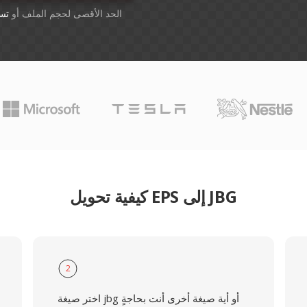
أسقِط الملفات هنا. 1 GB الحد الأقصى لحجم الملف أو
تس
كيفية تحويل EPS إلى JBG
2
اختر صيغة jbg أو أية صيغة أخرى أنت بحاجةٍ