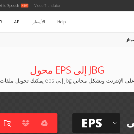
xt to Speech
Video Translator
Help
الأسعار
API
R
متاز
محول EPS إلى JBG
مكنك تحويل ملفات eps إلى jbg على الإنترنت وبشكل مجاني
EPS
ى