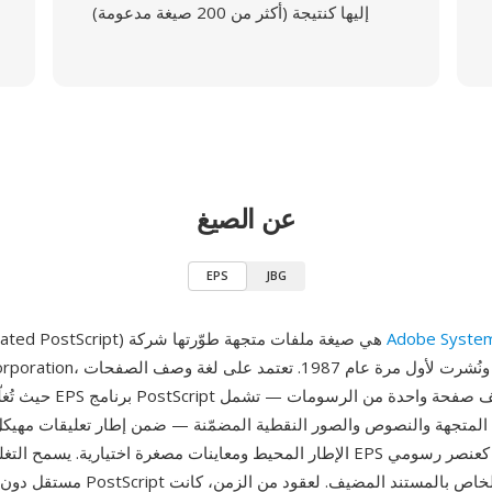
إليها كنتيجة (أكثر من 200 صيغة مدعومة)
عن الصيغ
EPS
JBG
Adobe Syste
EPS (Encapsulated PostScript) هي صيغة ملفات متجهة طوّرتها شركة
المتجهة والنصوص والصور النقطية المضمّنة — ضمن إطار تعليقات مهيكل 
الإطار المحيط ومعاينات مصغرة اختيارية. يسمح التغليف بإدراج ملف EPS في 
مستقل دون التداخل مع كود PostScript الخ