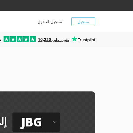
تسجيل
تسجيل الدخول
تقييم على
10,220
م
ي
JBG
إل