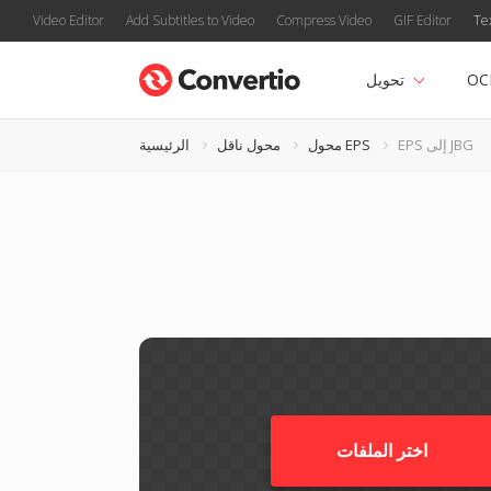
Video Editor
Add Subtitles to Video
Compress Video
GIF Editor
Te
OC
تحويل
EPS إلى JBG
محول EPS
محول ناقل
الرئيسية
اختر الملفات