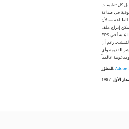
قبل كل تطبيقات
ثوقية في صناعة
الطباعة — لأن EPS تحتوي على تعليمات PostScript مستقلة عن الأجهزة، يكون الإخراج متسقاً عبر
يمكن إدراج ملف
إلى حد كبير في سير العمل الحديث، تبقى الصيغة
ر القديمة وأي
Adobe 
:
المطوّر
دار الأول
: 1987