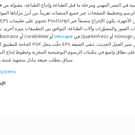
لمية في النشر المهني ومرحلة ما قبل الطباعة وإنتاج الطباعة، مقبولة من 
لرسم وتخطيط الصفحات عبر جميع المنصات تقريباً. من أبرز مزاياها المو
 الصور والمصوّرات وآلات الطباعة. التوافق بين التطبيقات ميزة أخرى: 
في QuarkXPress أو InDesign أو Word دون
Inkscape
EPS مُنشأ في Illustrator أو CorelDRAW أو
الحاجة للتطبيق المُنشئ. رغم أن PDF حلّت محل EPS 
ى نطاق واسع في مكتبات الرسوم التوضيحية المخزنة وخطوط إنتاج النش
سياق يتطلب صيغة تبادل متجهية مُثبتة ومدعومة عالمياً.
Systems
الإص