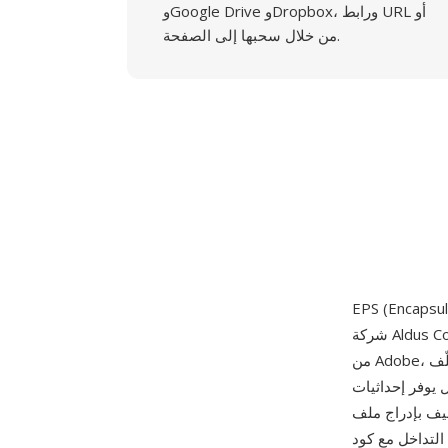
وGoogle Drive وDropbox، ورابط URL أو
من خلال سحبها إلى الصفحة.
شركة Aldus Corporation، ونُشرت لأول مرة عام 1987. تعتمد على لغة وصف الصفحات PostScript
من Adobe، حيث تُغلّف EPS برنامج PostScript متكاملاً يصف صفحة واحدة من الرسومات — تشمل
يوفر إحداثيات
مستند آخر كعنصر رسومي
اص بالمستند المضيف. لعقود من الزمن، كانت EPS صيغة