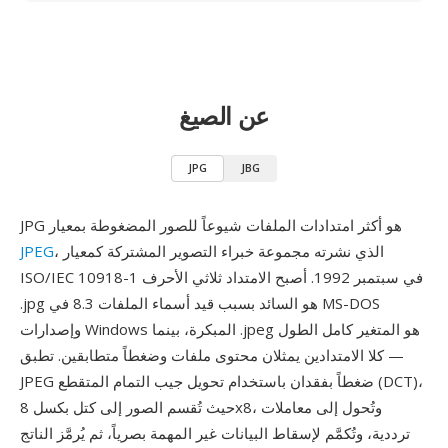
عن الصيغ
JPG
JBG
JPG هو أكثر امتدادات الملفات شيوعاً للصور المضغوطة بمعيار
، الذي نشرته مجموعة خبراء التصوير المشتركة كمعيار
JPEG
ISO/IEC 10918-1 في سبتمبر 1992. أصبح الامتداد ثلاثي الأحرف
.jpg هو السائد بسبب قيد أسماء الملفات 8.3 في MS-DOS
وإصدارات Windows المبكرة، بينما .jpeg هو المتغير كامل الطول
— كلا الامتدادين يمثلان محتوى ملفات وضغطاً متطابقين. تطبق
JPEG ضغطاً بفقدان باستخدام تحويل جيب التمام المتقطع (DCT)،
حيث تُقسم الصور إلى كتل بكسل 8x8، وتُحول إلى معاملات
ترددية، وتُكمَّم لإسقاط البيانات غير المهمة بصرياً، ثم يُرمَّز الناتج