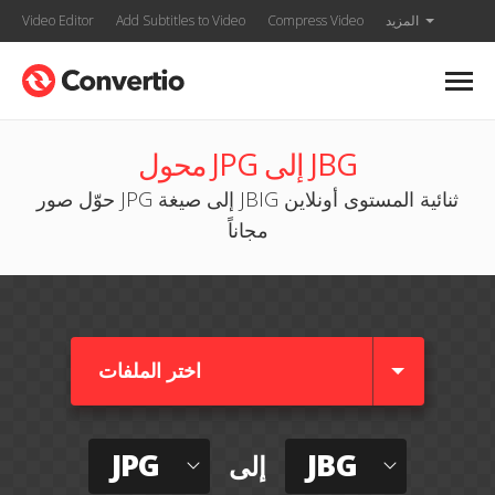
المزيد
Compress Video
Add Subtitles to Video
Video Editor
محول JPG إلى JBG
حوّل صور JPG إلى صيغة JBIG ثنائية المستوى أونلاين
مجاناً
اختر الملفات
JPG
JBG
إلى