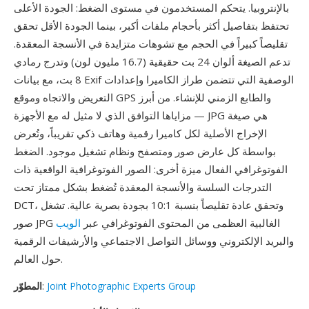
بالإنتروبيا. يتحكم المستخدمون في مستوى الضغط: الجودة الأعلى
تحتفظ بتفاصيل أكثر بأحجام ملفات أكبر، بينما الجودة الأقل تحقق
تقليصاً كبيراً في الحجم مع تشوهات متزايدة في الأنسجة المعقدة.
تدعم الصيغة ألوان 24 بت حقيقية (16.7 مليون لون) وتدرج رمادي
8 بت، مع بيانات Exif الوصفية التي تتضمن طراز الكاميرا وإعدادات
التعريض والاتجاه وموقع GPS والطابع الزمني للإنشاء. من أبرز
مزاياها التوافق الذي لا مثيل له مع الأجهزة — JPG هي صيغة
الإخراج الأصلية لكل كاميرا رقمية وهاتف ذكي تقريباً، وتُعرض
بواسطة كل عارض صور ومتصفح ونظام تشغيل موجود. الضغط
الفوتوغرافي الفعال ميزة أخرى: الصور الفوتوغرافية الواقعية ذات
التدرجات السلسة والأنسجة المعقدة تُضغط بشكل ممتاز تحت
DCT، وتحقق عادة تقليصاً بنسبة 10:1 بجودة بصرية عالية. تشغل
صور JPG الغالبية العظمى من المحتوى الفوتوغرافي عبر
الويب
والبريد الإلكتروني ووسائل التواصل الاجتماعي والأرشيفات الرقمية
حول العالم.
Joint Photographic Experts Group
:
المطوّر