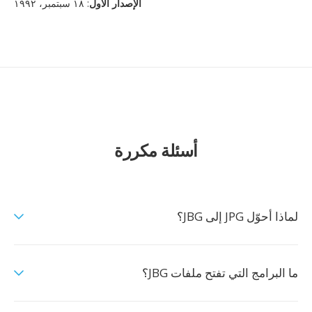
الإصدار الأول
: ١٨ سبتمبر، ١٩٩٢
أسئلة مكررة
لماذا أحوّل JPG إلى JBG؟
ما البرامج التي تفتح ملفات JBG؟