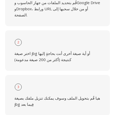
قُم بتحديد الملفات من جهاز الحاسوب وGoogle Drive
وDropbox، ورابط URL أو من خلال سحبها إلى
الصفحة.
2
اختر صيغة jbg أو أية صيغة أخرى أنت بحاجةٍ إليها
كنتيجة (أكثر من 200 صيغة مدعومة)
3
هيا قُم بتحويل الملف وسوف يمكنك تنزيل ملفك بصيغة
jbg فِيما بعد