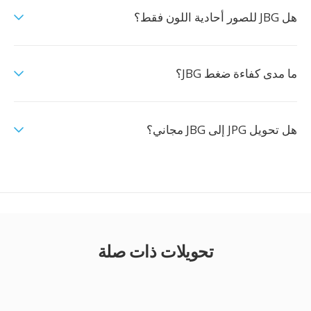
هل JBG للصور أحادية اللون فقط؟
ما مدى كفاءة ضغط JBG؟
هل تحويل JPG إلى JBG مجاني؟
تحويلات ذات صلة