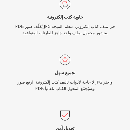
حاوية كتب إلكترونية
PDB يُغلّف صور JPG في ملف كتاب إلكتروني منظم. النتيجة
منشور محمول بملف واحد جاهز للقارئات المتوافقة.
تجميع سهل
لا حاجة لأدوات تأليف كتب إلكترونية. ارفع صور JPG واختر
PDB وسيُجمّع المحول الكتاب تلقائياً.
تحويل آمن