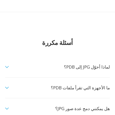
أسئلة مكررة
لماذا أحوّل JPG إلى PDB؟
ما الأجهزة التي تقرأ ملفات PDB؟
هل يمكنني دمج عدة صور JPG؟