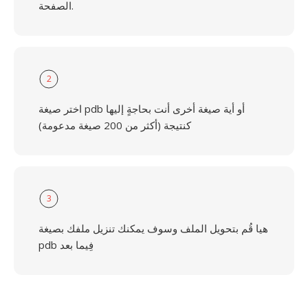
الصفحة.
2
اختر صيغة pdb أو أية صيغة أخرى أنت بحاجةٍ إليها
كنتيجة (أكثر من 200 صيغة مدعومة)
3
هيا قُم بتحويل الملف وسوف يمكنك تنزيل ملفك بصيغة
pdb فِيما بعد