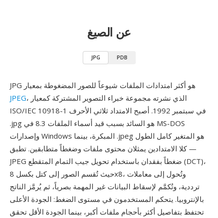
عن الصيغ
JPG
PDB
JPG هو أكثر امتدادات الملفات شيوعاً للصور المضغوطة بمعيار
، الذي نشرته مجموعة خبراء التصوير المشتركة كمعيار
JPEG
ISO/IEC 10918-1 في سبتمبر 1992. أصبح الامتداد ثلاثي الأحرف
.jpg هو السائد بسبب قيد أسماء الملفات 8.3 في MS-DOS
وإصدارات Windows المبكرة، بينما .jpeg هو المتغير كامل الطول
— كلا الامتدادين يمثلان محتوى ملفات وضغطاً متطابقين. تطبق
JPEG ضغطاً بفقدان باستخدام تحويل جيب التمام المتقطع (DCT)،
حيث تُقسم الصور إلى كتل بكسل 8x8، وتُحول إلى معاملات
ترددية، وتُكمَّم لإسقاط البيانات غير المهمة بصرياً، ثم يُرمَّز الناتج
بالإنتروبيا. يتحكم المستخدمون في مستوى الضغط: الجودة الأعلى
تحتفظ بتفاصيل أكثر بأحجام ملفات أكبر، بينما الجودة الأقل تحقق