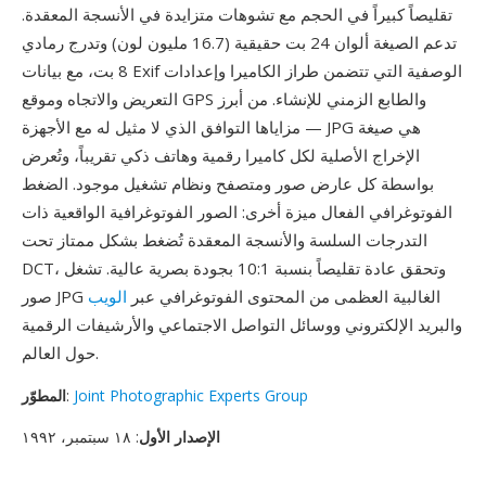
تقليصاً كبيراً في الحجم مع تشوهات متزايدة في الأنسجة المعقدة.
تدعم الصيغة ألوان 24 بت حقيقية (16.7 مليون لون) وتدرج رمادي
8 بت، مع بيانات Exif الوصفية التي تتضمن طراز الكاميرا وإعدادات
التعريض والاتجاه وموقع GPS والطابع الزمني للإنشاء. من أبرز
مزاياها التوافق الذي لا مثيل له مع الأجهزة — JPG هي صيغة
الإخراج الأصلية لكل كاميرا رقمية وهاتف ذكي تقريباً، وتُعرض
بواسطة كل عارض صور ومتصفح ونظام تشغيل موجود. الضغط
الفوتوغرافي الفعال ميزة أخرى: الصور الفوتوغرافية الواقعية ذات
التدرجات السلسة والأنسجة المعقدة تُضغط بشكل ممتاز تحت
DCT، وتحقق عادة تقليصاً بنسبة 10:1 بجودة بصرية عالية. تشغل
صور JPG الغالبية العظمى من المحتوى الفوتوغرافي عبر
الويب
والبريد الإلكتروني ووسائل التواصل الاجتماعي والأرشيفات الرقمية
حول العالم.
Joint Photographic Experts Group
:
المطوّر
الإصدار الأول
: ١٨ سبتمبر، ١٩٩٢