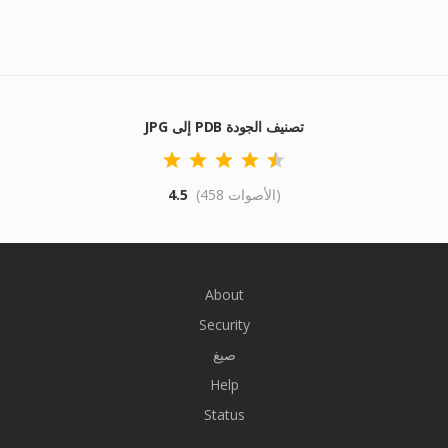
JPG إلى PDB تصنيف الجودة
(458 الأصوات)
4.5
About
Security
صيغ
Help
Status