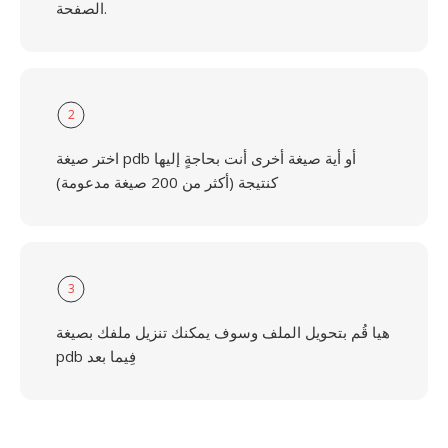
الصفحة.
2
اختر صيغة pdb أو أية صيغة أخرى أنت بحاجةٍ إليها
كنتيجة (أكثر من 200 صيغة مدعومة)
3
هيا قُم بتحويل الملف وسوف يمكنك تنزيل ملفك بصيغة
pdb فِيما بعد