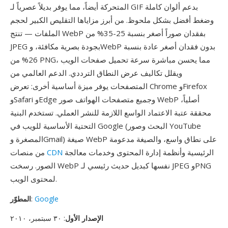
المتحركة أيضاً، مما يوفر بديلاً عصرياً لـ GIF بدعم ألوان كاملة
وضغط أفضل بشكل ملحوظ. من أبرز مزاياها التقليص الكبير لحجم
الملفات — تنتج WebP بفقدان صوراً أصغر بنسبة 25-35% من
JPEG بجودة بصرية مكافئة، وWebP بدون فقدان أصغر عادة بنسبة
26% من PNG، مما يحسن مباشرة سرعة تحميل صفحات الويب
ويقلل تكاليف عرض النطاق الترددي. الدعم العالمي من
المتصفحات يوفر ميزة أساسية أخرى: تعرض Chrome وFirefox
وSafari وEdge وجميع متصفحات الهواتف صور WebP أصلياً،
محققة عتبة الاعتماد الواسع اللازمة للنشر العملي. تستخدم البنية
التحتية الأساسية للويب في Google (البحث وصور YouTube
المصغرة وGmail) صيغة WebP على نطاق واسع، والصيغة مدعومة
الرئيسية وأنظمة إدارة المحتوى وخدمات معالجة
CDN
من منصات
الصور. رسخت WebP نفسها كبديل حديث رئيسي لـ JPEG وPNG
لمحتوى الويب.
Google
:
المطوّر
الإصدار الأول
: ٣٠ سبتمبر، ٢٠١٠