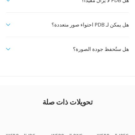
هل PDB لا يزال مفيداً؟
هل يمكن لـ PDB احتواء صور متعددة؟
هل ستُحفظ جودة الصورة؟
تحويلات ذات صلة