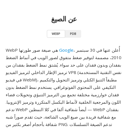
عن الصيغ
WEBP
PDB
، أُعلن عنها في 30 سبتمبر
Google
WebP هي صيغة صور طورتها
2010، مصممة لتوفير ضغط متفوق لصور الويب في أنماط الضغط
بفقدان وبدون فقدان على حد سواء. يُشتق نمط الضغط بفقدان من
ترميز الإطار الداخلي لترميز الفيديو VP8 (نفس التقنية المستخدمة
في فيديو WebM)، مطبقاً التنبؤ الكتلي وترميز التحويل والتكميم
التكيفي على المحتوى الفوتوغرافي. يستخدم نمط الضغط بدون
فقدان خوارزمية مختلفة تجمع بين الترميز التنبؤي وتحويلات فضاء
اللون والمرجعية الخلفية لأنماط البكسل المتكررة وترميز الإنتروبيا.
تدعم WebP أيضاً شفافية ألفا في كلا النمطين — WebP بفقدان
مع شفافية فريدة بين صيغ الويب الشائعة، حيث تقدم صوراً شبه
شفافة بأحجام أصغر بكثير من PNG. تدعم الصيغة التسلسلات