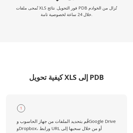
تُمحى ملفات XLS فور التحويل. نتائج PDB تُزال من الخوادم
خلال 24 ساعة لخصوصية تامة.
كيفية تحويل XLS إلى PDB
1
قُم بتحديد الملفات من جهاز الحاسوب وGoogle Drive
وDropbox، ورابط URL أو من خلال سحبها إلى