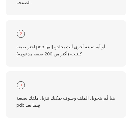
الصفحة.
2
اختر صيغة pdb أو أية صيغة أخرى أنت بحاجةٍ إليها
كنتيجة (أكثر من 200 صيغة مدعومة)
3
هيا قُم بتحويل الملف وسوف يمكنك تنزيل ملفك بصيغة
pdb فِيما بعد