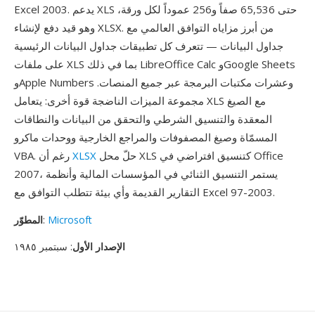
Excel 2003. يدعم XLS حتى 65,536 صفاً و256 عموداً لكل ورقة،
وهو قيد دفع لإنشاء XLSX. من أبرز مزاياه التوافق العالمي مع
جداول البيانات — تتعرف كل تطبيقات جداول البيانات الرئيسية
على ملفات XLS بما في ذلك LibreOffice Calc وGoogle Sheets
وApple Numbers وعشرات مكتبات البرمجة عبر جميع المنصات.
مجموعة الميزات الناضجة قوة أخرى: يتعامل XLS مع الصيغ
المعقدة والتنسيق الشرطي والتحقق من البيانات والنطاقات
المسمّاة وصيغ المصفوفات والمراجع الخارجية ووحدات ماكرو
حلّ محل XLS كتنسيق افتراضي في Office
XLSX
VBA. رغم أن
2007، يستمر التنسيق الثنائي في المؤسسات المالية وأنظمة
التقارير القديمة وأي بيئة تتطلب التوافق مع Excel 97-2003.
Microsoft
:
المطوّر
الإصدار الأول
: سبتمبر ١٩٨٥