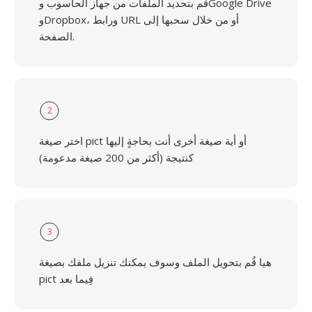
قُم بتحديد الملفات من جهاز الحاسوب وGoogle Drive
وDropbox، ورابط URL أو من خلال سحبها إلى
الصفحة.
2
اختر صيغة pict أو أية صيغة أخرى أنت بحاجةٍ إليها
كنتيجة (أكثر من 200 صيغة مدعومة)
3
هيا قُم بتحويل الملف وسوف يمكنك تنزيل ملفك بصيغة
pict فِيما بعد