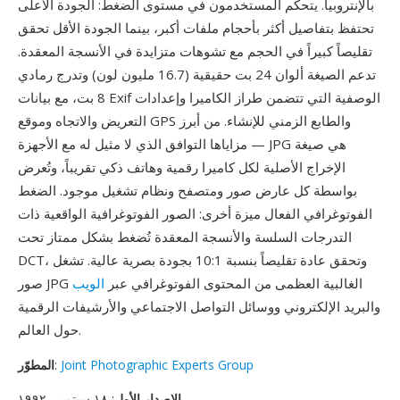
بالإنتروبيا. يتحكم المستخدمون في مستوى الضغط: الجودة الأعلى
تحتفظ بتفاصيل أكثر بأحجام ملفات أكبر، بينما الجودة الأقل تحقق
تقليصاً كبيراً في الحجم مع تشوهات متزايدة في الأنسجة المعقدة.
تدعم الصيغة ألوان 24 بت حقيقية (16.7 مليون لون) وتدرج رمادي
8 بت، مع بيانات Exif الوصفية التي تتضمن طراز الكاميرا وإعدادات
التعريض والاتجاه وموقع GPS والطابع الزمني للإنشاء. من أبرز
مزاياها التوافق الذي لا مثيل له مع الأجهزة — JPG هي صيغة
الإخراج الأصلية لكل كاميرا رقمية وهاتف ذكي تقريباً، وتُعرض
بواسطة كل عارض صور ومتصفح ونظام تشغيل موجود. الضغط
الفوتوغرافي الفعال ميزة أخرى: الصور الفوتوغرافية الواقعية ذات
التدرجات السلسة والأنسجة المعقدة تُضغط بشكل ممتاز تحت
DCT، وتحقق عادة تقليصاً بنسبة 10:1 بجودة بصرية عالية. تشغل
صور JPG الغالبية العظمى من المحتوى الفوتوغرافي عبر
الويب
والبريد الإلكتروني ووسائل التواصل الاجتماعي والأرشيفات الرقمية
حول العالم.
Joint Photographic Experts Group
:
المطوّر
الإصدار الأول
: ١٨ سبتمبر، ١٩٩٢