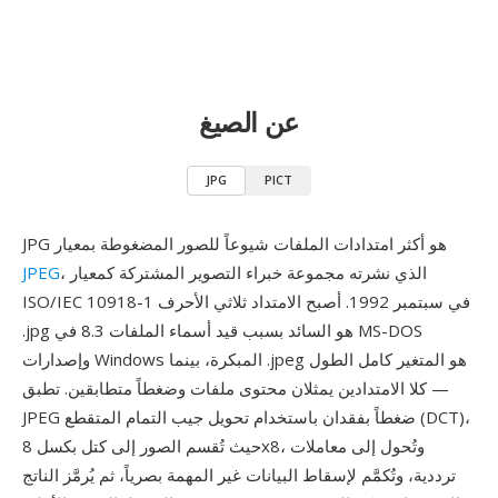
عن الصيغ
JPG
PICT
JPG هو أكثر امتدادات الملفات شيوعاً للصور المضغوطة بمعيار
، الذي نشرته مجموعة خبراء التصوير المشتركة كمعيار
JPEG
ISO/IEC 10918-1 في سبتمبر 1992. أصبح الامتداد ثلاثي الأحرف
.jpg هو السائد بسبب قيد أسماء الملفات 8.3 في MS-DOS
وإصدارات Windows المبكرة، بينما .jpeg هو المتغير كامل الطول
— كلا الامتدادين يمثلان محتوى ملفات وضغطاً متطابقين. تطبق
JPEG ضغطاً بفقدان باستخدام تحويل جيب التمام المتقطع (DCT)،
حيث تُقسم الصور إلى كتل بكسل 8x8، وتُحول إلى معاملات
ترددية، وتُكمَّم لإسقاط البيانات غير المهمة بصرياً، ثم يُرمَّز الناتج