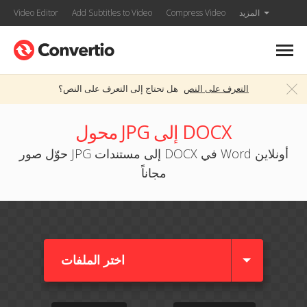
المزيد
Compress Video
Add Subtitles to Video
Video Editor
التعرف على النص
هل تحتاج إلى التعرف على النص؟
محول JPG إلى DOCX
حوّل صور JPG إلى مستندات DOCX في Word أونلاين
مجاناً
اختر الملفات