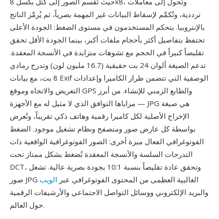
حيث تُقسم الصور إلى كتل بكسل 8x8، وتُحول إلى معاملات
ترددية، وتُكمَّم لإسقاط البيانات غير المهمة بصرياً، ثم يُرمَّز الناتج
بالإنتروبيا. يتحكم المستخدمون في مستوى الضغط: الجودة الأعلى
تحتفظ بتفاصيل أكثر بأحجام ملفات أكبر، بينما الجودة الأقل تحقق
تقليصاً كبيراً في الحجم مع تشوهات متزايدة في الأنسجة المعقدة.
تدعم الصيغة ألوان 24 بت حقيقية (16.7 مليون لون) وتدرج رمادي
8 بت، مع بيانات Exif الوصفية التي تتضمن طراز الكاميرا وإعدادات
التعريض والاتجاه وموقع GPS والطابع الزمني للإنشاء. من أبرز
مزاياها التوافق الذي لا مثيل له مع الأجهزة — JPG هي صيغة
الإخراج الأصلية لكل كاميرا رقمية وهاتف ذكي تقريباً، وتُعرض
بواسطة كل عارض صور ومتصفح ونظام تشغيل موجود. الضغط
الفوتوغرافي الفعال ميزة أخرى: الصور الفوتوغرافية الواقعية ذات
التدرجات السلسة والأنسجة المعقدة تُضغط بشكل ممتاز تحت
DCT، وتحقق عادة تقليصاً بنسبة 10:1 بجودة بصرية عالية. تشغل
صور JPG الغالبية العظمى من المحتوى الفوتوغرافي عبر
الويب
والبريد الإلكتروني ووسائل التواصل الاجتماعي والأرشيفات الرقمية
حول العالم.