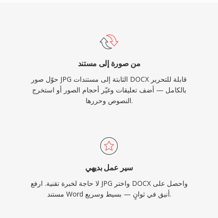
من صورة إلى مستند
حوّل صور JPG الثابتة إلى مستندات DOCX قابلة للتحرير
بالكامل — أضف تعليقات وغيّر أحجام الصور أو استخرج
النصوص وحررها.
سير عمل بديهي
لا حاجة لخبرة تقنية. ارفع JPG واختر DOCX واحصل على
مستند Word أنيق في ثوانٍ — بسيط وسريع.