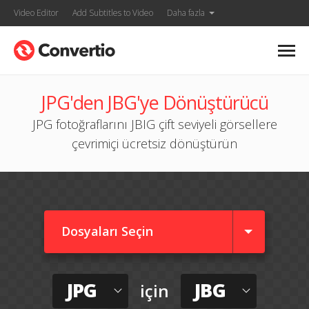
Video Editor
Add Subtitles to Video
Daha fazla
JPG'den JBG'ye Dönüştürücü
JPG fotoğraflarını JBIG çift seviyeli görsellere
çevrimiçi ücretsiz dönüştürün
Dosyaları Seçin
JPG
JBG
için