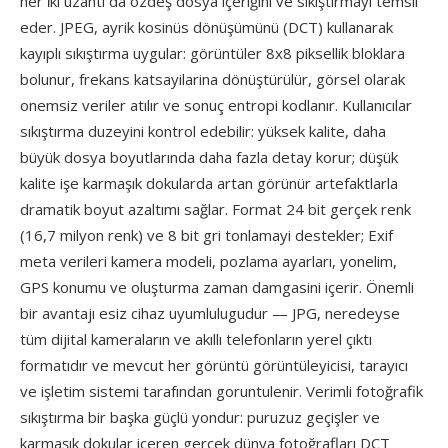
her i̇ki uzantı da özdeş dosya içeriğini ve sıkıştırmayı temsil
eder. JPEG, ayrik kosinüs dönüşümünü (DCT) kullanarak
kayıplı sıkıştırma uygular: görüntüler 8x8 piksellik bloklara
bolunur, frekans katsayilarina dönüştürülür, görsel olarak
onemsiz veriler atılır ve sonuç entropi kodlanır. Kullanıcılar
sıkıştırma duzeyini kontrol edebilir: yüksek kalite, daha
büyük dosya boyutlarında daha fazla detay korur; düşük
kalite işe karmaşık dokularda artan görünür artefaktlarla
dramatik boyut azaltımı sağlar. Format 24 bit gerçek renk
(16,7 milyon renk) ve 8 bit gri tonlamayi destekler; Exif
meta verileri kamera modeli, pozlama ayarları, yonelim,
GPS konumu ve oluşturma zaman damgasini içerir. Önemli
bir avantajı esiz cihaz uyumlulugudur — JPG, neredeyse
tüm dijital kameraların ve akıllı telefonların yerel çıktı
formatıdır ve mevcut her görüntü görüntüleyicisi, tarayıcı
ve işletim sistemi tarafından goruntulenir. Verimli fotoğrafik
sıkıştırma bir başka güçlü yondur: puruzuz geçişler ve
karmaşık dokular içeren gerçek dünya fotoğrafları DCT