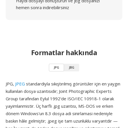
Haydi dosyayı dönüştürün ve jbg dosyanızı
hemen sonra indirebilirsiniz
Formatlar hakkında
JPG
JBG
JPG,
JPEG
standardiyla sıkıştırılmış görüntüler için en yaygın
kullanılan dosya uzantısıdır; Joint Photographic Experts
Group tarafından Eylul 1992'de ISO/IEC 10918-1 olarak
yayimlanmistir. Üç harfli .jpg uzantısı, MS-DOS ve erken
dönem Windows'un 8.3 dosya adi sinirlamasi nedeniyle
baskın hâle gelmiştir; .jpeg işe tam uzunluklu varyantdir —